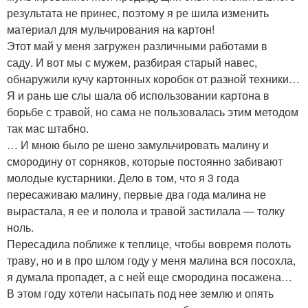
результата не принес, поэтому я ре шила изменить
материал для мульчирования на картон!
Этот май у меня загружен различными работами в
саду. И вот мы с мужем, разбирая старый навес,
обнаружили кучу картонных коробок от разной техники…
Я и рань ше слы шала об использовании картона в
борьбе с травой, но сама не пользовалась этим методом
так мас штабно.
… И мною было ре шено замульчировать малину и
смородину от сорняков, которые постоянно забивают
молодые кустарники. Дело в том, что я 3 года
пересаживаю малину, первые два года малина не
вырастала, я ее и полола и травой застилала — толку
ноль.
Пересадила поближе к теплице, чтобы вовремя полоть
траву, но и в про шлом году у меня малина вся посохла,
я думала пропадет, а с ней еще смородина посажена…
В этом году хотели насыпать под нее землю и опять