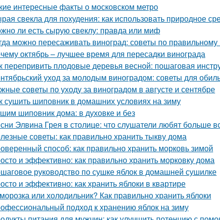
кие интересные факты о московском метро
рая свекла для похудения: как использовать природное ср
жно ли есть сырую свеклу: правда или миф
гда можно пересаживать виноград: советы по правильному
чему октябрь – лучшее время для пересадки винограда
к перепривить плодовые деревья весной: пошаговая инстр
нтябрьский уход за молодым виноградом: советы для обил
жные советы по уходу за виноградом в августе и сентябре
к сушить шиповник в домашних условиях на зиму
шим шиповник дома: в духовке и без
сни Элвина Грея в столице: что слушатели любят больше в
лезные советы: как правильно хранить тыкву дома
оверенный способ: как правильно хранить морковь зимой
осто и эффективно: как правильно хранить морковку дома
шаговое руководство по сушке яблок в домашней сушилке
осто и эффективно: как хранить яблоки в квартире
морозка или холодильник? Как правильно хранить яблоки
офессиональный подход к хранению яблок на зиму
одукты питания для мужчин: как улучшить потенцию с пом