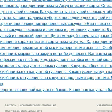
новные характеристики томата Ажур описание сорта. Опи
од за грушей осенью. Как ухаживать за грушей осенью, чтоб
дготовка виноградника к уборке: последние десять дней ию
фективное очищение кровеносных сосудов. «Био-психо-со
стка сосудов чесноком и лимоном в домашних условиях. 8 
усный и полезный рецепт: Щи из молодой капусты с красн
исание и характеристика сорта томата хурма. Характеристи
змножение ремонтантной малины черенками осенью.. Особ
к хранить морковь на зиму в погребе до весны. Варианты х
офессиональный подход: создание настойки восковой мол
м полить капусту от зеленых гусениц. Капустная белянка –
к избавиться от капустной гусеницы. Какие гусеницы едят к
к избавить от гусеницы на капусте народными средствами. 
иц
рецептов квашеной капусты в банке.. Квашеная капуста в б
Контакты
Пользовательское соглашение
Обратная св
Политика конфидециальности
Копирование раз