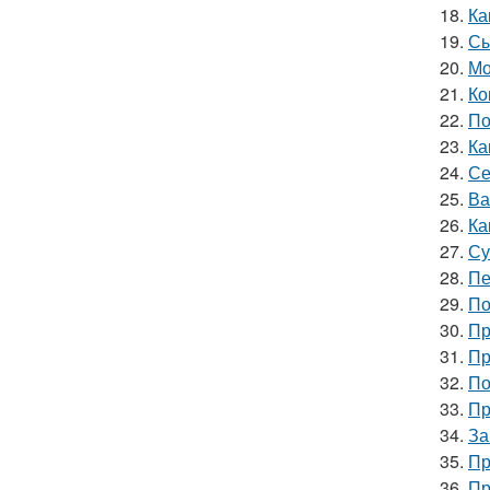
18.
Ка
19.
Сы
20.
Мо
21.
Ко
22.
По
23.
Ка
24.
Се
25.
Ва
26.
Ка
27.
Су
28.
Пе
29.
По
30.
Пр
31.
Пр
32.
По
33.
Пр
34.
За
35.
Пр
36.
Пр