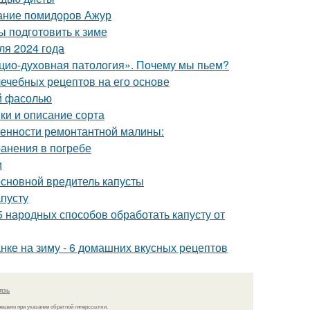
сание помидоров Ажур
ы подготовить к зиме
ля 2024 года
цио-духовная патология». Почему мы пьем?
лечебных рецептов на его основе
ой фасолью
ки и описание сорта
енности ремонтантной малины:
ранения в погребе
и
 основной вредитель капусты
апусту
5 народных способов обработать капусту от
анке на зиму - 6 домашних вкусных рецептов
язь
решено при указании обратной гиперссылки.