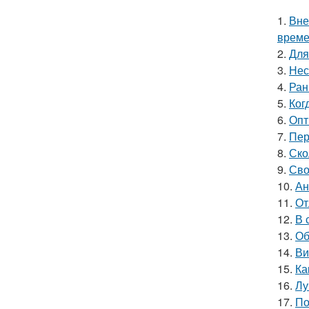
1.
Вне
време
2.
Для
3.
Нес
4.
Ран
5.
Ког
6.
Опт
7.
Пер
8.
Ско
9.
Сво
10.
Ан
11.
От
12.
В 
13.
Об
14.
Ви
15.
Ка
16.
Лу
17.
По