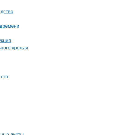
едство
 времени
укция
ьного урожая
сего
ощью диеты