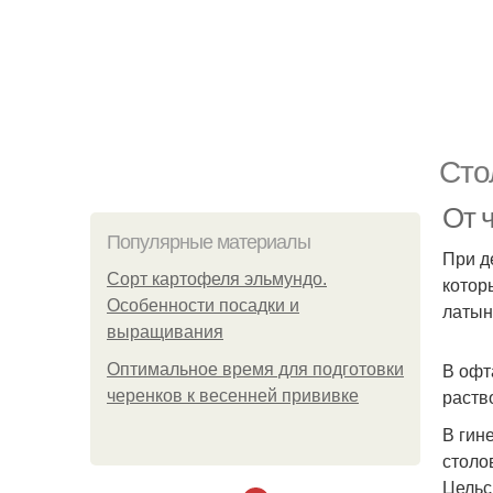
Сто
От 
Популярные материалы
При д
Сорт картофеля эльмундо.
котор
Особенности посадки и
латын
выращивания
В офт
Оптимальное время для подготовки
раств
черенков к весенней прививке
В гин
столо
Цельс