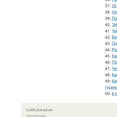
37.
Ос
38.
Ух
39.
По
40.
Эф
41.
Чи
42.
Вк
43.
Оп
44.
Ра
45.
Ка
46.
Пр
47.
Че
48.
Ка
49.
Ка
гусен
50.
8 
© 2026 Зелёный сад
Всё для дачи и сада