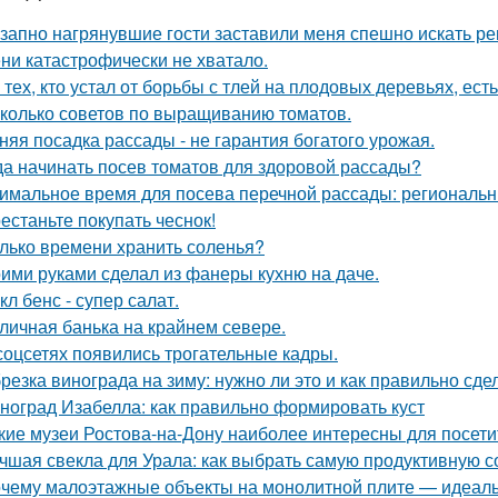
запно нагрянувшие гости заставили меня спешно искать ре
ни катастрофически не хватало.
 тех, кто устал от борьбы с тлей на плодовых деревьях, ест
колько советов по выращиванию томатов.
няя посадка рассады - не гарантия богатого урожая.
да начинать посев томатов для здоровой рассады?
имальное время для посева перечной рассады: региональн
естаньте покупать чеснок!
лько времени хранить соленья?
ими руками сделал из фанеры кухню на даче.
кл бенс - супер салат.
личная банька на крайнем севере.
соцсетях появились трогательные кадры.
резка винограда на зиму: нужно ли это и как правильно сде
ноград Изабелла: как правильно формировать куст
кие музеи Ростова-на-Дону наиболее интересны для посети
чшая свекла для Урала: как выбрать самую продуктивную 
чему малоэтажные объекты на монолитной плите — идеаль