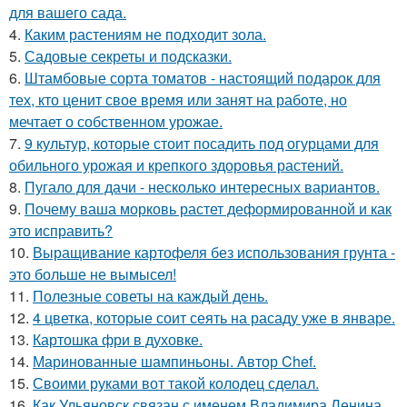
для вашего сада.
4.
Каким растениям не подходит зола.
5.
Садовые секреты и подсказки.
6.
Штамбовые сорта томатов - настоящий подарок для
тех, кто ценит свое время или занят на работе, но
мечтает о собственном урожае.
7.
9 культур, которые стоит посадить под огурцами для
обильного урожая и крепкого здоровья растений.
8.
Пугало для дачи - несколько интересных вариантов.
9.
Почему ваша морковь растет деформированной и как
это исправить?
10.
Выращивание картофеля без использования грунта -
это больше не вымысел!
11.
Полезные советы на каждый день.
12.
4 цветка, которые соит сеять на расаду уже в январе.
13.
Картошка фри в духовке.
14.
Маринованные шампиньоны. Автор Chef.
15.
Своими руками вот такой колодец сделал.
16.
Как Ульяновск связан с именем Владимира Ленина