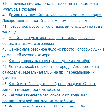
39.
Петрушка листовая итальянский гигант: история и
культура в Украине
40.
Домашняя настойка из чеснока с лимоном на водке.
Лекарственная настойка с лимоном и чесноком
41.
Готовьтесь к сезону: календарь виноградаря на год в
таблице
42.
Узнайте, как ухаживать за растениями, согласно
советам знакомого агронома
43.
Сэкономьте сезонное яблоко: простой способ сушки в
домашней духовой камере
44.
Как выращивать капусту в августе и сентябре
45.
Легкий способ перекопать огород » Изобретения и
самоделки. Идеальная глубина при перекапывании
участка
46.
Какой мотоблок лучше выбрать для дачи. От чего
зависят возможности мотоблока
47.
Рейтинг тяжелых мотоблоков 2023 года. Как
составлялся рейтинг лучших мотоблоков
48.
Весенние работы в саду. Мартовские работы с