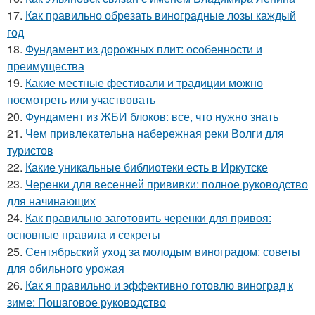
17.
Как правильно обрезать виноградные лозы каждый
год
18.
Фундамент из дорожных плит: особенности и
преимущества
19.
Какие местные фестивали и традиции можно
посмотреть или участвовать
20.
Фундамент из ЖБИ блоков: все, что нужно знать
21.
Чем привлекательна набережная реки Волги для
туристов
22.
Какие уникальные библиотеки есть в Иркутске
23.
Черенки для весенней прививки: полное руководство
для начинающих
24.
Как правильно заготовить черенки для привоя:
основные правила и секреты
25.
Сентябрьский уход за молодым виноградом: советы
для обильного урожая
26.
Как я правильно и эффективно готовлю виноград к
зиме: Пошаговое руководство