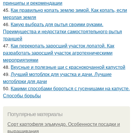
принципы и рекомендации
45.
Как правильно копать землю зимой. Как копать, если
мерзлая земля
46.
Какую выбрать для рытья своими руками.
Преимущества и недостатки самостоятельного рытья
траншей
47.
Как перекопать заросший участок лопатой. Как
разработать заросший участок агротехническими
мероприятиями
48.
Вкусные и полезные щи с краснокочанной капустой
49.
Лучший мотоблок для участка и дачи. Лучшие
мотоблоки для дачи
50.
Какими способами бороться с гусеницами на капусте.
Способы борьбы
Популярные материалы
Сорт картофеля эльмундо. Особенности посадки и
выращивания