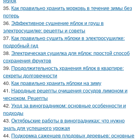
яблок
35.
Как правильно хранить морковь в течение зимы без
потерь
36.
Эффективное сушнение яблок и груш в
электросушилке: рецепты и советы
37.
Как правильно сушить яблоки в электросушилке:
подробный гид
38.
Электрическая сушилка для яблок: простой способ
сохранения фруктов
39.
Продолжительность хранения яблок в квартире:
секреты долговечности
40.
Как правильно хранить яблоки на зиму
41.
Народные рецепты очищения сосудов лимоном и
чесноком. Рецепты
42.
Уход за виноградником: основные особенности и
подходы
43.
Октябрьские работы в виноградниках: что нужно
знать для успешного урожая
44.
Подкормка саженцев плодовых деревьев: основные