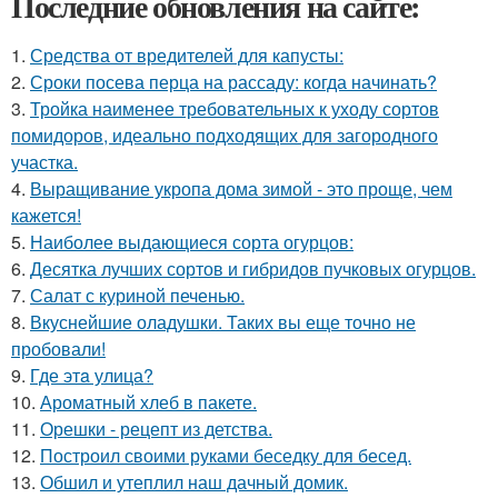
Последние обновления на сайте:
1.
Средства от вредителей для капусты:
2.
Сроки посева перца на рассаду: когда начинать?
3.
Тройка наименее требовательных к уходу сортов
помидоров, идеально подходящих для загородного
участка.
4.
Выращивание укропа дома зимой - это проще, чем
кажется!
5.
Наиболее выдающиеся сорта огурцов:
6.
Десятка лучших сортов и гибридов пучковых огурцов.
7.
Салат с куриной печенью.
8.
Вкуснейшие оладушки. Таких вы еще точно не
пробовали!
9.
Где этa улица?
10.
Ароматный хлеб в пакете.
11.
Орешки - рецепт из детства.
12.
Построил своими руками беседку для бесед.
13.
Обшил и утеплил наш дачный домик.