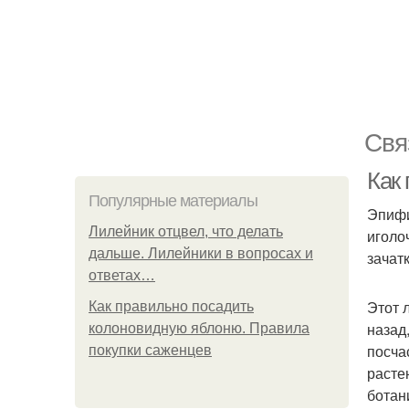
Свя
Как 
Популярные материалы
Эпифи
Лилейник отцвел, что делать
иголо
дальше. Лилейники в вопросах и
зачатк
ответах…
Этот 
Как правильно посадить
назад
колоновидную яблоню. Правила
посча
покупки саженцев
расте
ботан