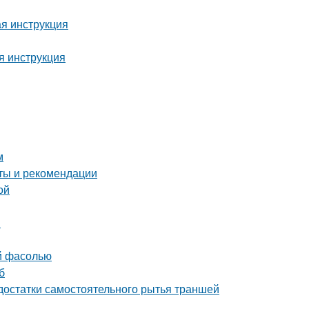
ая инструкция
я инструкция
м
оты и рекомендации
ой
я
ой фасолью
б
достатки самостоятельного рытья траншей