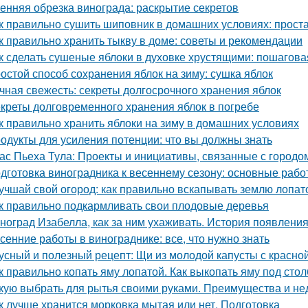
енняя обрезка винограда: раскрытие секретов
к правильно сушить шиповник в домашних условиях: прост
к правильно хранить тыкву в доме: советы и рекомендации
к сделать сушеные яблоки в духовке хрустящими: пошагова
остой способ сохранения яблок на зиму: сушка яблок
чная свежесть: секреты долгосрочного хранения яблок
креты долговременного хранения яблок в погребе
к правильно хранить яблоки на зиму в домашних условиях
одукты для усиления потенции: что вы должны знать
ас Пьеха Тула: Проекты и инициативы, связанные с городо
дготовка виноградника к весеннему сезону: основные раб
учшай свой огород: как правильно вскапывать землю лопат
к правильно подкармливать свои плодовые деревья
ноград Изабелла, как за ним ухаживать. История появлени
сенние работы в винограднике: все, что нужно знать
усный и полезный рецепт: Щи из молодой капусты с красн
к правильно копать яму лопатой. Как выкопать яму под стол
кую выбрать для рытья своими руками. Преимущества и не
к лучше хранится морковка мытая или нет. Подготовка