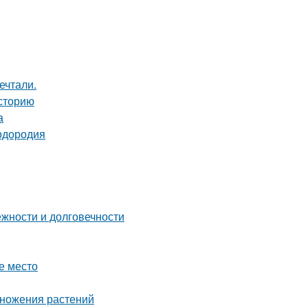
ечтали.
сторию
а
лодородия
жности и долговечности
е место
множения растений