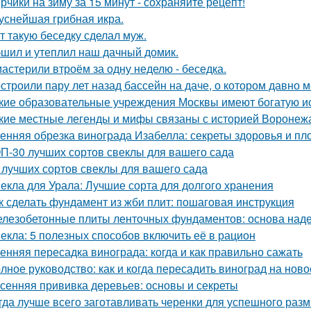
рчики на зиму за 15 минут - сохраняйте рецепт!
уснейшая грибная икра.
т такую беседку сделал муж.
шил и утеплил наш дачный домик.
астерили втроём за одну неделю - беседка.
строили пару лет назад бассейн на даче, о котором давно м
кие образовательные учреждения Москвы имеют богатую и
кие местные легенды и мифы связаны с историей Воронеж
енняя обрезка винограда Изабелла: секреты здоровья и п
П-30 лучших сортов свеклы для вашего сада
 лучших сортов свеклы для вашего сада
екла для Урала: Лучшие сорта для долгого хранения
к сделать фундамент из жби плит: пошаговая инструкция
лезобетонные плиты ленточных фундаментов: основа наде
екла: 5 полезных способов включить её в рацион
енняя пересадка винограда: когда и как правильно сажать
лное руководство: как и когда пересадить виноград на ново
сенняя прививка деревьев: основы и секреты
гда лучше всего заготавливать черенки для успешного раз