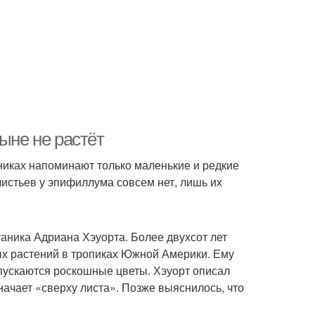
ыне не растёт
никах напоминают только маленькие и редкие
листьев у эпифиллума совсем нет, лишь их
аника Адриана Хэуорта. Более двухсот лет
ых растений в тропиках Южной Америки. Ему
спускаются роскошные цветы. Хэуорт описал
значает «сверху листа». Позже выяснилось, что