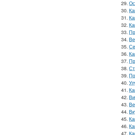
29.
Ос
30.
Ка
31.
Ка
32.
Ка
33.
Пр
34.
Ве
35.
Се
36.
Ка
37.
Пр
38.
Ст
39.
По
40.
Ул
41.
Ка
42.
Ви
43.
Ве
44.
Вк
45.
Ка
46.
Ка
47.
Ка