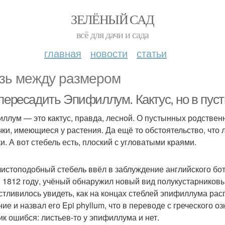
ЗЕЛЁНЫЙ САД
всё для дачи и сада
главная
новости
статьи
зь между размером
пересадить Эпифиллум. Кактус, но в пуст
ллум — это кактус, правда, лесной. О пустынных родствен
чки, имеющиеся у растения. Да ещё то обстоятельство, что 
и. А вот стебель есть, плоский с угловатыми краями.
листоподобный стебель ввёл в заблуждение английского бот
, 1812 году, учёный обнаружил новый вид полукустарников
стливилось увидеть, как на концах стеблей эпифиллума ра
ние и назвал его Epi phyllum, что в переводе с греческого о
ик ошибся: листьев-то у эпифиллума и нет.