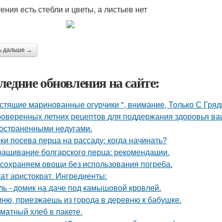
ения есть стебли и цветы, а листьев нет
ь дальше →
ледние обновления на сайте:
стящие маринованные огурчики ", внимание, Только С Грядк
роверенных летних рецептов для поддержания здоровья ваш
остраненными недугами.
ки посева перца на рассаду: когда начинать?
ащивание болгарского перца: рекомендации.
сохраняем овощи без использования погреба.
ат аристократ. Ингредиенты:
ль - домик на даче под камышовой кровлей.
ню, приезжаешь из города в деревню к бабушке.
матный хлеб в пакете.