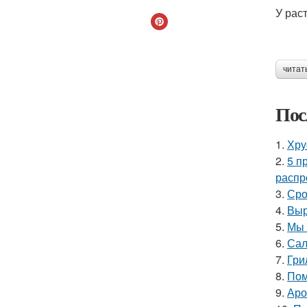
У раст
читат
Пос
1.
Хру
2.
5 п
распр
3.
Сро
4.
Выр
5.
Мы 
6.
Сал
7.
Гри
8.
Пом
9.
Аро