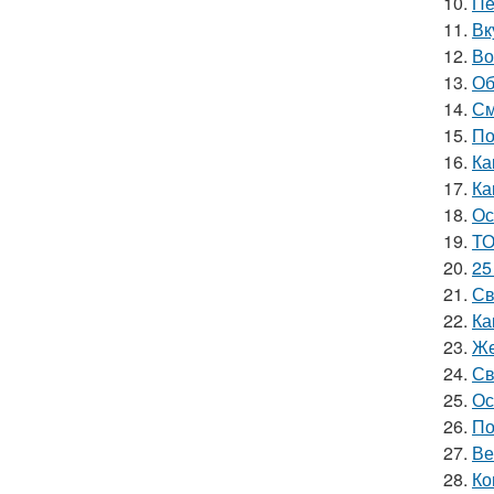
10.
Пе
11.
Вк
12.
Во
13.
Об
14.
См
15.
По
16.
Ка
17.
Ка
18.
Ос
19.
ТО
20.
25
21.
Св
22.
Ка
23.
Же
24.
Св
25.
Ос
26.
По
27.
Ве
28.
Ко