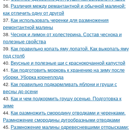
36.
Различия между ремантантной и обычной малиной:
как отличить одну от другой
37.
Как использовать черенки для размножения
ремонтантной малины
38.
Чеснок и лимон от холестерина. Состав чеснока и
полезные свойства
39.
Как правильно копать яму лопатой. Как выкопать яму
под столб
40.
Вкусные и полезные щи с краснокочанной капустой
41.
Как подготовить морковь к хранению на зиму после
уборки. Уборка корнеплода
42.
Как правильно подкармливать яблони и груши с
весны до осени
43.
Как и чем подкормить грушу осенью. Подготовка к
зиме
44.
Как размножить смородину отводками и черенками.
Размножение смородины дугообразными отводками
45.
Размножение малины одревесневшими отпрысками: