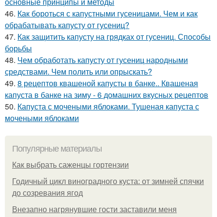
основные принципы и методы
46.
Как бороться с капустными гусеницами. Чем и как
обрабатывать капусту от гусениц?
47.
Как защитить капусту на грядках от гусениц. Способы
борьбы
48.
Чем обработать капусту от гусениц народными
средствами. Чем полить или опрыскать?
49.
8 рецептов квашеной капусты в банке.. Квашеная
капуста в банке на зиму - 6 домашних вкусных рецептов
50.
Капуста с мочеными яблоками. Тушеная капуста с
мочеными яблоками
Популярные материалы
Как выбрать саженцы гортензии
Годичный цикл виноградного куста: от зимней спячки
до созревания ягод
Внезапно нагрянувшие гости заставили меня