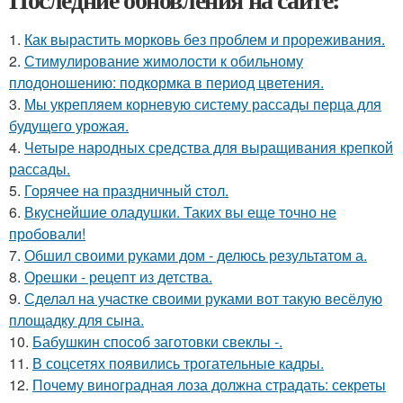
1.
Как вырастить морковь без проблем и прореживания.
2.
Стимулирование жимолости к обильному
плодоношению: подкормка в период цветения.
3.
Мы укрепляем корневую систему рассады перца для
будущего урожая.
4.
Четыре народных средства для выращивания крепкой
рассады.
5.
Горячее на праздничный стол.
6.
Вкуснейшие оладушки. Таких вы еще точно не
пробовали!
7.
Обшил своими руками дом - делюсь результатом а.
8.
Орешки - рецепт из детства.
9.
Сделал на участке своими руками вот такую весёлую
площадку для сына.
10.
Бабушкин способ заготовки свеклы -.
11.
В соцсетях появились трогательные кадры.
12.
Почему виноградная лоза должна страдать: секреты