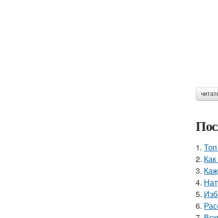
читат
Пос
1.
Топ
2.
Как
3.
Каж
4.
Нат
5.
Изб
6.
Рас
7.
Вск