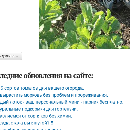
ь дальше →
ледние обновления на сайте:
 5 сортов томатов для вашего огорода.
 вырастить морковь без проблем и прореживания.
дый лоток - ваш персональный мини - парник бесплатно.
уральные подкормки для гортензии.
авляемся от сорняков без химии.
сада стала вытянутой? 5.
уснейшая квашеная капуста.