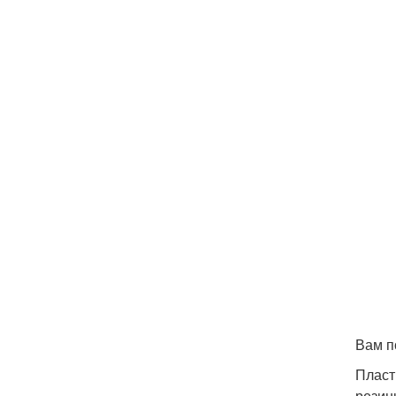
Вам п
Пласт
резин