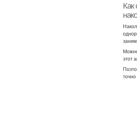
Как
нак
Накол
однор
заним
Можно
этот 
Поэто
точно