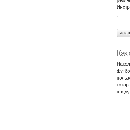
Инстр
1
читат
Как
Накол
футбо
польз
котор
проду