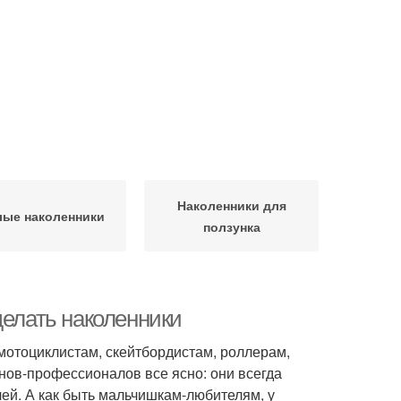
Наколенники для
лые наколенники
ползунка
делать наколенники
 мотоциклистам, скейтбордистам, роллерам,
ов-профессионалов все ясно: они всегда
й. А как быть мальчишкам-любителям, у