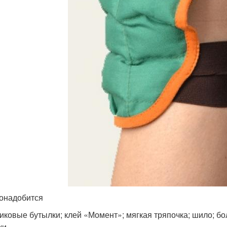
онадобится
иковые бутылки; клей «Момент»; мягкая тряпочка; шило; б
ки.