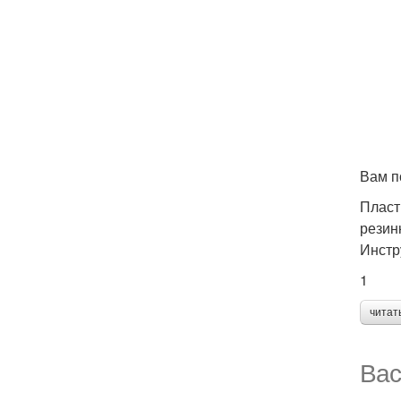
Вам п
Пласт
резин
Инстр
1
читат
Вас