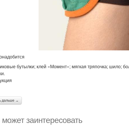
онадобится
иковые бутылки; клей «Момент»; мягкая тряпочка; шило; б
ки.
укция
ь дальше →
 может заинтересовать