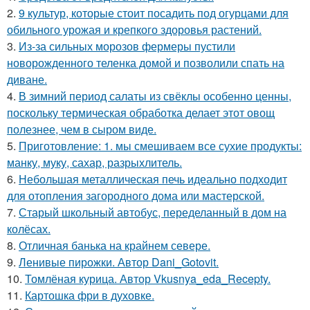
2.
9 культур, которые стоит посадить под огурцами для
обильного урожая и крепкого здоровья растений.
3.
Из-за сильных морозов фермеры пустили
новорожденного теленка домой и позволили спать на
диване.
4.
В зимний период салаты из свёклы особенно ценны,
поскольку термическая обработка делает этот овощ
полезнее, чем в сыром виде.
5.
Приготовление: 1. мы смешиваем все сухие продукты:
манку, муку, сахар, разрыхлитель.
6.
Небольшая металлическая печь идеально подходит
для отопления загородного дома или мастерской.
7.
Старый школьный автобус, переделанный в дом на
колёсах.
8.
Отличная банька на крайнем севере.
9.
Ленивые пирожки. Автор Dani_Gotovit.
10.
Томлёная курица. Автор Vkusnya_eda_Recepty.
11.
Картошка фри в духовке.