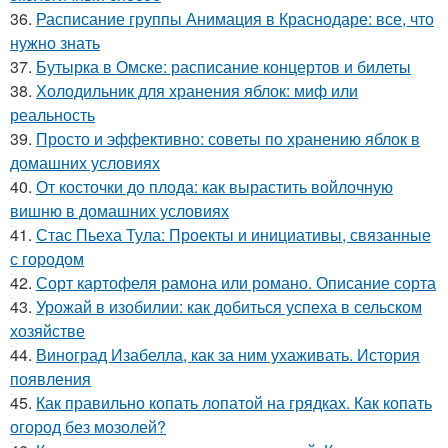
36.
Расписание группы Анимация в Краснодаре: все, что
нужно знать
37.
Бутырка в Омске: расписание концертов и билеты
38.
Холодильник для хранения яблок: миф или
реальность
39.
Просто и эффективно: советы по хранению яблок в
домашних условиях
40.
От косточки до плода: как вырастить войлочную
вишню в домашних условиях
41.
Стас Пьеха Тула: Проекты и инициативы, связанные
с городом
42.
Сорт картофеля рамона или романо. Описание сорта
43.
Урожай в изобилии: как добиться успеха в сельском
хозяйстве
44.
Виноград Изабелла, как за ним ухаживать. История
появления
45.
Как правильно копать лопатой на грядках. Как копать
огород без мозолей?