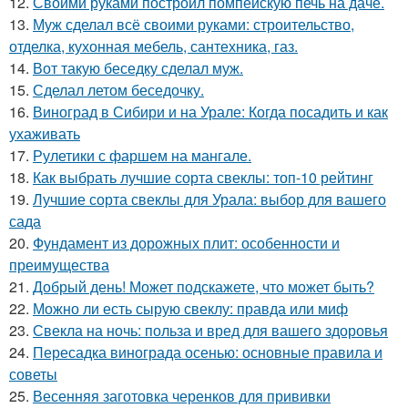
12.
Своими руками построил помпейскую печь на даче.
13.
Муж сделал всё своими руками: строительство,
отделка, кухонная мебель, сантехника, газ.
14.
Вот такую беседку сделал муж.
15.
Сделал летом беседочку.
16.
Виноград в Сибири и на Урале: Когда посадить и как
ухаживать
17.
Рулетики с фаршем на мангале.
18.
Как выбрать лучшие сорта свеклы: топ-10 рейтинг
19.
Лучшие сорта свеклы для Урала: выбор для вашего
сада
20.
Фундамент из дорожных плит: особенности и
преимущества
21.
Добрый день! Может подскажете, что может быть?
22.
Можно ли есть сырую свеклу: правда или миф
23.
Свекла на ночь: польза и вред для вашего здоровья
24.
Пересадка винограда осенью: основные правила и
советы
25.
Весенняя заготовка черенков для прививки