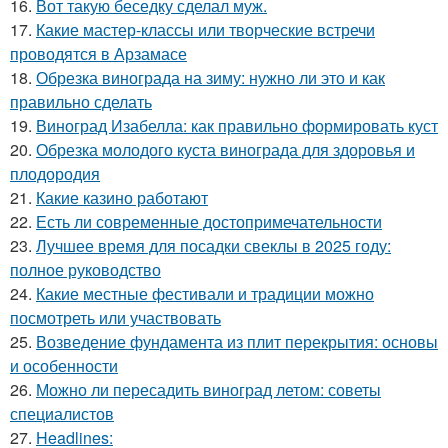
16.
Вот такую беседку сделал муж.
17.
Какие мастер-классы или творческие встречи
проводятся в Арзамасе
18.
Обрезка винограда на зиму: нужно ли это и как
правильно сделать
19.
Виноград Изабелла: как правильно формировать куст
20.
Обрезка молодого куста винограда для здоровья и
плодородия
21.
Какие казино работают
22.
Есть ли современные достопримечательности
23.
Лучшее время для посадки свеклы в 2025 году:
полное руководство
24.
Какие местные фестивали и традиции можно
посмотреть или участвовать
25.
Возведение фундамента из плит перекрытия: основы
и особенности
26.
Можно ли пересадить виноград летом: советы
специалистов
27.
Headlines: