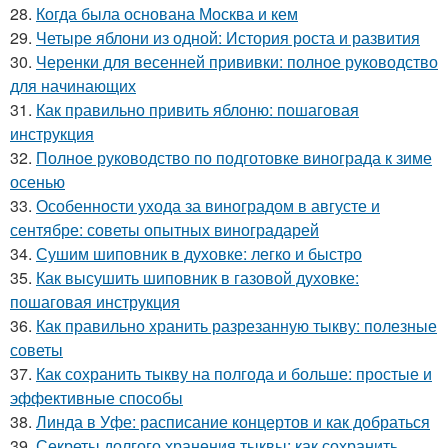
28.
Когда была основана Москва и кем
29.
Четыре яблони из одной: История роста и развития
30.
Черенки для весенней прививки: полное руководство
для начинающих
31.
Как правильно привить яблоню: пошаговая
инструкция
32.
Полное руководство по подготовке винограда к зиме
осенью
33.
Особенности ухода за виноградом в августе и
сентябре: советы опытных виноградарей
34.
Сушим шиповник в духовке: легко и быстро
35.
Как высушить шиповник в газовой духовке:
пошаговая инструкция
36.
Как правильно хранить разрезанную тыкву: полезные
советы
37.
Как сохранить тыкву на полгода и больше: простые и
эффективные способы
38.
Линда в Уфе: расписание концертов и как добраться
39.
Секреты долгого хранения тыквы: как сохранить