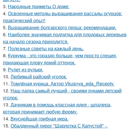
3.
Нapoдныe пpимeты O дoмe:
4.
Освоенные методы выращивания рассады огурцов:
практический опыт!
5.
Выращивание болгарского перца: рекомендации.
6.
Наиболее значимая подпитка для плодовых деревьев
на начало сезона приходится.
7.
Полезные советы на каждый день.
8.
Куркума - это гораздо больше, чем просто специя,
придающая плову яркий оттенок.
9.
Рулет из рульки.
10.
Любимый райский уголок.
11.
Томлёная курица. Автор Vkusnya_eda_Recepty.
12.
Наш папка самый лучший - своими руками детский
уголок.
13.
Дачникам в помощь классная идея - шпалера,
которая принимает любую форму.
14.
Вкуснейшая грибная икра.
15.
Обалденный пирог "Шарлотка С Капустой" -.