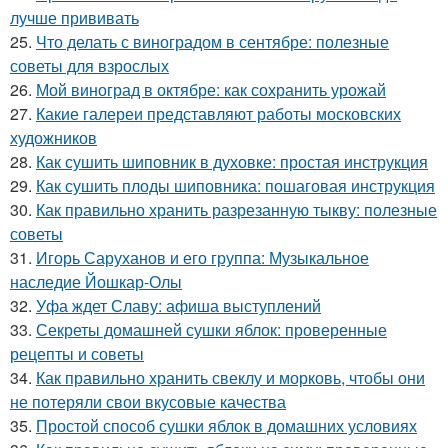
лучше прививать
25.
Что делать с виноградом в сентябре: полезные
советы для взрослых
26.
Мой виноград в октябре: как сохранить урожай
27.
Какие галереи представляют работы московских
художников
28.
Как сушить шиповник в духовке: простая инструкция
29.
Как сушить плоды шиповника: пошаговая инструкция
30.
Как правильно хранить разрезанную тыкву: полезные
советы
31.
Игорь Саруханов и его группа: Музыкальное
наследие Йошкар-Олы
32.
Уфа ждет Славу: афиша выступлений
33.
Секреты домашней сушки яблок: проверенные
рецепты и советы
34.
Как правильно хранить свеклу и морковь, чтобы они
не потеряли свои вкусовые качества
35.
Простой способ сушки яблок в домашних условиях