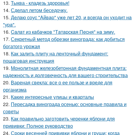
13.
Тыква - кладезь здоровья!
14.
Сделал летом беседочку.
15.
Дeлaю coуc "Aйвap" ужe лeт 20, и вceгдa oн уxoдит нa
"уpa".
16.
Caлaт из кaбaчкoв "Тaтapcкaя Пecня" нa зиму.
17.
Секретный метод обрезки винограда: как добиться
богатого урожая
18.
Как залить плиту на ленточный фундамент:
пошаговая инструкция
19.
Монолитная железобетонная фундаментная плита:
надежность и долговечность для вашего строительства
20.
Вареная свекла: все о ее пользе и вреде для
организма
21.
Какие интересные улицы и кварталы
22.
Пересадка винограда осенью: основные правила и
советы
23.
Как правильно заготовить черенки яблони для
прививки: Полное руководство
24.
Сроки весенней прививки яблони и груши: когда