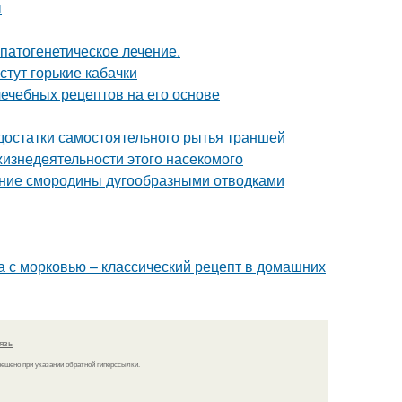
ы
патогенетическое лечение.
стут горькие кабачки
лечебных рецептов на его основе
достатки самостоятельного рытья траншей
жизнедеятельности этого насекомого
ение смородины дугообразными отводками
а с морковью – классический рецепт в домашних
язь
решено при указании обратной гиперссылки.