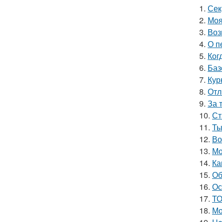
1.
Сек
2.
Моя
3.
Воз
4.
О п
5.
Ког
6.
Баз
7.
Кур
8.
Отл
9.
За 
10.
Ст
11.
Ты
12.
Во
13.
Мо
14.
Ка
15.
Об
16.
Ос
17.
ТО
18.
Мо