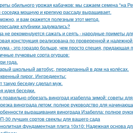
реты обильного урожая кабачков: мы сажаем семена "на Р
 соседка мощную и крепкую рассаду выращивает.
можно, и вам окажется полезным этот метод.
ересадке клубники задумались?
да не рекомендуется сажать и сеять - народные приметы дл
овая конструкция реализована по проверенной и надежной
кума - это гораздо больше, чем просто специя, придающая п
ичные пучковые сорта огурцов:
три года.
арый школьный автобус, переделанный в дом на колёсах.
квенный пирог. Ингредиенты:
т такую беседку сделал муж.
я идея беседки.
к правильно обрезать виноград изабелла зимой: советы д
резка винограда летом: полное руководство для начинающ
обенности выращивания винограда Изабелла: полное руко
П-30 лучших сортов свеклы для вашего сада
нолитная фундаментная плита 10х10: Надежная основа дл