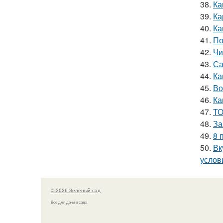
38.
Ка
39.
Ка
40.
Ка
41.
По
42.
Чи
43.
Са
44.
Ка
45.
Во
46.
Ка
47.
ТО
48.
За
49.
8 
50.
Вк
услов
© 2026 Зелёный сад
Всё для дачи и сада