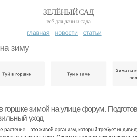
ЗЕЛЁНЫЙ САД
всё для дачи и сада
главная
новости
статьи
 на зиму
Зима на 
Туй в горшке
Туи к зиме
пл
в горшке зимой на улице форум. Подготов
вильный уход
е растение – это живой организм, который требует индиви
вленных на уход за ним. Одним растениям нужно уделять 