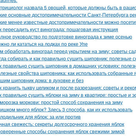
adlines:
трициолог назвала 5 овощей, которые должны быть в раци
кие основные достопримечательности Санкт-Петербурга ре
кие менее известные достопримечательности можно посети
к пересадить куст винограда: пошаговая инструкция
лное руководство по подготовке винограда к зиме осенью
жно ли кататься на лодках по реке Упе
м обработать виноград перед укрытием на зиму: советы с
гда собирать и как правильно сушить шиповник: полезные с
к правильно сушить шиповник в домашних условиях: полез
лезные свойства шиповника: как использовать собранные 
шим шиповник дома: в духовке и без
к хранить тыкву целиком и после разрезания: советы и рек
к правильно сушить яблоки на зиму в квартире: простые и
морозка моркови: простой способ сохранения на зиму
ишком много яблок? Здесь 3 способа, как их использовать
лодильник для яблок: за или против
чная свежесть: секреты долгосрочного хранения яблок
оверенные способы сохранения яблок свежими зимой