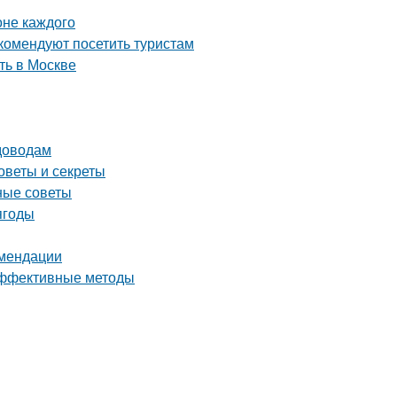
оне каждого
комендуют посетить туристам
ть в Москве
адоводам
оветы и секреты
ные советы
ягоды
омендации
 эффективные методы