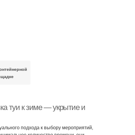
контейнерной
ощадке
ка туи к зиме — укрытие и
дуального подхода к выбору мероприятий,
минимальное количество времени, они