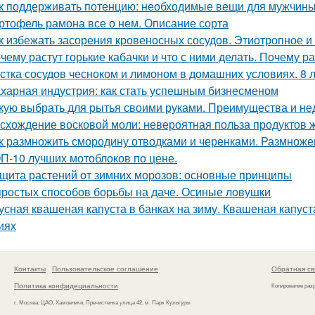
к поддерживать потенцию: необходимые вещи для мужчин
ртофель рамона все о нем. Описание сорта
к избежать засорения кровеносных сосудов. Этиотропное и 
чему растут горькие кабачки и что с ними делать. Почему ра
стка сосудов чесноком и лимоном в домашних условиях. 8 
харная индустрия: как стать успешным бизнесменом
кую выбрать для рытья своими руками. Преимущества и не
схождение восковой моли: невероятная польза продуктов 
к размножить смородину отводками и черенками. Размнож
П-10 лучших мотоблоков по цене.
щита растений от зимних морозов: основные принципы
простых способов борьбы на даче. Осиные ловушки
усная квашеная капуста в банках на зиму. Квашеная капуст
иях
Контакты
Пользовательское соглашение
Обратная св
Политика конфидециальности
Копирование раз
г. Москва, ЦАО, Хамовники, Пречистенка улица 42, м. Парк Культуры