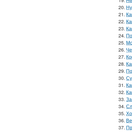
19.
He
20.
Ну
21.
Ка
22.
Ка
23.
Ка
24.
По
25.
Мо
26.
Че
27.
Ко
28.
Ка
29.
По
30.
Су
31.
Ка
32.
Ка
33.
За
34.
Сл
35.
Хо
36.
Ве
37.
Пр