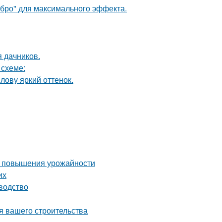
ебро" для максимального эффекта.
я дачников.
 схеме:
лову яркий оттенок.
ля повышения урожайности
их
водство
я вашего строительства