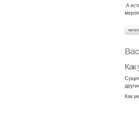
А ест
мероп
читат
Вас
Как 
Сущес
други
Как у