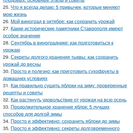
25.
Что я всегда делаю: 5 привычек, которые меняют
мою жизнь
26.
Мой виноград в октябре: как сохранить урожай
27.
Какие исторические памятники Ставрополя имеют
особое значение
28.
Сентябрь в винограднике: как подготовиться к
урожаю
29.
Секреты долгого хранения тыквы: как сохранить
урожай до весны
30.
Просто и полезно: как приготовить сухофрукты в
домашних условиях
31.
Как правильно сушить яблоки на зиму: проверенные
рецепты и советы
32.
Как растянуть удовольствие от урожая на всю осень
33.
Продолжительное хранение яблок: 5 лучших
способов для долгой зимы
34.
Просто и эффективно: сохранить яблоки до зимы
35.
Просто и эффективно: секреты долговременного