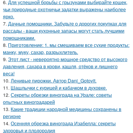
6.
Для успешной борьбы с грызунами выбирайте кошек,
чьи природные охотничьи задатки выражены наиболее
ярко.
7.
Дачные помощники. Забудьте о дорогих покупках для
рассады - ваши кухонные запасы могут стать лучшими
помощниками.
8.
Приготовление: 1. мы смешиваем все сухие продукты:
манку, муку, сахар, разрыхлитель.
9.
Этот лист - невероятно мощное средство от высокого
давления, сахара в крови, кашля, отёков и лишнего
веса!
10.
Ленивые пирожки. Автор Dani_Gotovit.
11.
Шашлычки с курицей и кабачком в духовке.
12.
Секреты обрезки винограда на Урале: советы
опытных виноградарей
13.
Какие традиции народной медицины сохранены в
регионе
14.
Осенняя обрезка винограда Изабелла: секреты
здоровья и плодородия