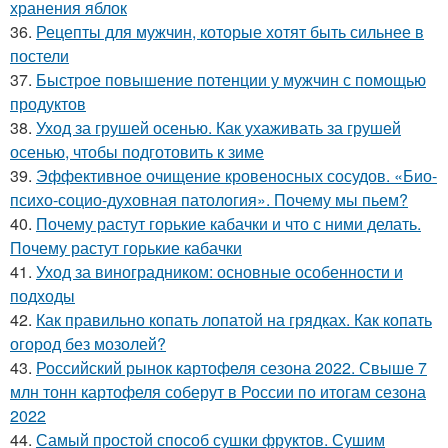
хранения яблок
36.
Рецепты для мужчин, которые хотят быть сильнее в
постели
37.
Быстрое повышение потенции у мужчин с помощью
продуктов
38.
Уход за грушей осенью. Как ухаживать за грушей
осенью, чтобы подготовить к зиме
39.
Эффективное очищение кровеносных сосудов. «Био-
психо-социо-духовная патология». Почему мы пьем?
40.
Почему растут горькие кабачки и что с ними делать.
Почему растут горькие кабачки
41.
Уход за виноградником: основные особенности и
подходы
42.
Как правильно копать лопатой на грядках. Как копать
огород без мозолей?
43.
Российский рынок картофеля сезона 2022. Свыше 7
млн тонн картофеля соберут в России по итогам сезона
2022
44.
Самый простой способ сушки фруктов. Сушим