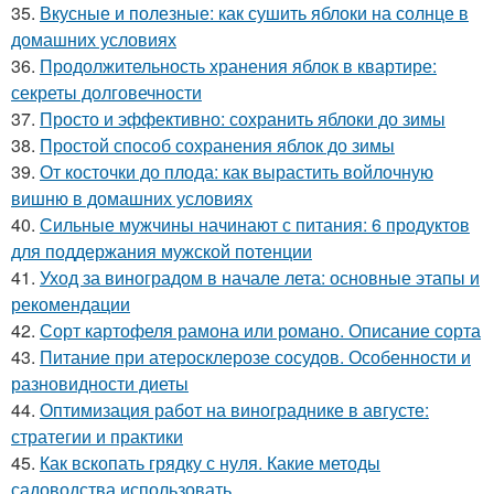
35.
Вкусные и полезные: как сушить яблоки на солнце в
домашних условиях
36.
Продолжительность хранения яблок в квартире:
секреты долговечности
37.
Просто и эффективно: сохранить яблоки до зимы
38.
Простой способ сохранения яблок до зимы
39.
От косточки до плода: как вырастить войлочную
вишню в домашних условиях
40.
Сильные мужчины начинают с питания: 6 продуктов
для поддержания мужской потенции
41.
Уход за виноградом в начале лета: основные этапы и
рекомендации
42.
Сорт картофеля рамона или романо. Описание сорта
43.
Питание при атеросклерозе сосудов. Особенности и
разновидности диеты
44.
Оптимизация работ на винограднике в августе:
стратегии и практики
45.
Как вскопать грядку с нуля. Какие методы
садоводства использовать