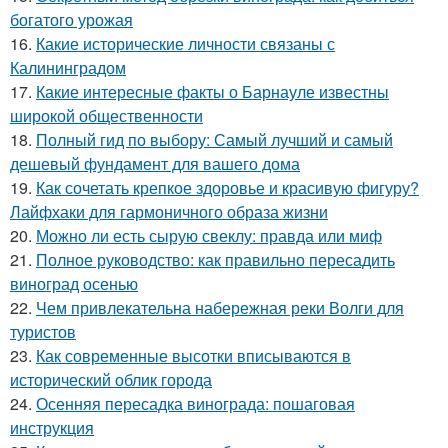
богатого урожая
16.
Какие исторические личности связаны с
Калининградом
17.
Какие интересные факты о Барнауле известны
широкой общественности
18.
Полный гид по выбору: Самый лучший и самый
дешевый фундамент для вашего дома
19.
Как сочетать крепкое здоровье и красивую фигуру?
Лайфхаки для гармоничного образа жизни
20.
Можно ли есть сырую свеклу: правда или миф
21.
Полное руководство: как правильно пересадить
виноград осенью
22.
Чем привлекательна набережная реки Волги для
туристов
23.
Как современные высотки вписываются в
исторический облик города
24.
Осенняя пересадка винограда: пошаговая
инструкция