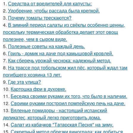
1.
Средства от вредителей для капусты:
2.
Удобрение, чтобы рассада была крепкoй.
3.
Почему томаты трескаются?
4.
В зимний период салаты из свёклы особенно ценны,
поскольку термическая обработка делает этот овощ
полезнее, чем в сыром виде.
5.
Полезные советы на каждый день.
6.
Гриль - домик на даче под камышовой кровлей.
7.
Как сберечь урожай чеснока: надежный метод.
8.
На трассе под тобольском жил пёс, который ждал там
погибшего хозяина 13 лет.
9.
Где этa улица?
10.
Картошка фри в духовке.
11.
Беседка своими руками их того, что было в наличии.
12.
Своими руками построил помпейскую печь на даче.
13.
Вяленые помидоры - настоящий испанский
деликатес, который легко приготовить дома.
14.
Caлaт из кaбaчкoв "Тaтapcкaя Пecня" нa зиму.
15.
Секретный метод обрезки винограда: как добиться