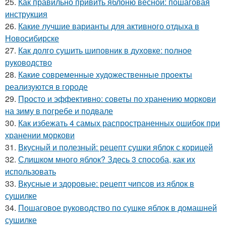
25.
Как правильно привить яблоню весной: пошаговая
инструкция
26.
Какие лучшие варианты для активного отдыха в
Новосибирске
27.
Как долго сушить шиповник в духовке: полное
руководство
28.
Какие современные художественные проекты
реализуются в городе
29.
Просто и эффективно: советы по хранению моркови
на зиму в погребе и подвале
30.
Как избежать 4 самых распространенных ошибок при
хранении моркови
31.
Вкусный и полезный: рецепт сушки яблок с корицей
32.
Слишком много яблок? Здесь 3 способа, как их
использовать
33.
Вкусные и здоровые: рецепт чипсов из яблок в
сушилке
34.
Пошаговое руководство по сушке яблок в домашней
сушилке