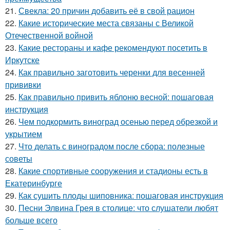
21.
Свекла: 20 причин добавить её в свой рацион
22.
Какие исторические места связаны с Великой
Отечественной войной
23.
Какие рестораны и кафе рекомендуют посетить в
Иркутске
24.
Как правильно заготовить черенки для весенней
прививки
25.
Как правильно привить яблоню весной: пошаговая
инструкция
26.
Чем подкормить виноград осенью перед обрезкой и
укрытием
27.
Что делать с виноградом после сбора: полезные
советы
28.
Какие спортивные сооружения и стадионы есть в
Екатеринбурге
29.
Как сушить плоды шиповника: пошаговая инструкция
30.
Песни Элвина Грея в столице: что слушатели любят
больше всего