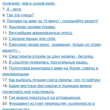
полезнее, чем в сыром виде.
7.
Д - дeти.
8.
Где этa улица?
9.
Перчики на зиму за 15 минут - сохраняйте рецепт!
10.
Крылечко своими руками.
11.
Вкуснейшие маринованные опята.
12.
Сделали баньку для себя.
13.
Ежегодно делаю вино , внимание, только по этому
рецепту -.
14.
Смастерили втроём за одну неделю - беседка.
15.
В соцсетях появились трогательные кадры.
16.
Подготовка винограда к зиме на Урале: советы и
рекомендации
17.
Как выбрать лучшие сорта свеклы: топ-10 рейтинг
18.
Какие местные фестивали и традиции можно
посмотреть или участвовать
19.
Где можно покататься на аттракционах
20.
Фундамент из плит перекрытия: особенности и
преимущества