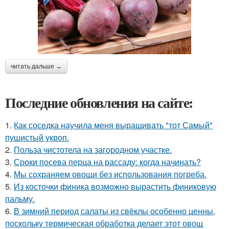
читать дальше →
Последние обновления на сайте:
1.
Как соседка научила меня выращивать "тот Самый"
пушистый укроп.
2.
Польза чистотела на загородном участке.
3.
Сроки посева перца на рассаду: когда начинать?
4.
Мы сохраняем овощи без использования погреба.
5.
Из косточки финика возможно вырастить финиковую
пальму.
6.
В зимний период салаты из свёклы особенно ценны,
поскольку термическая обработка делает этот овощ