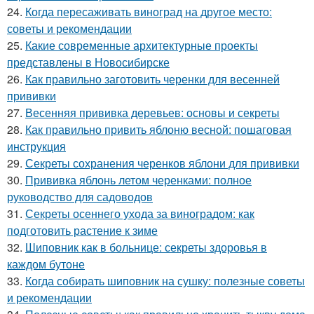
24.
Когда пересаживать виноград на другое место:
советы и рекомендации
25.
Какие современные архитектурные проекты
представлены в Новосибирске
26.
Как правильно заготовить черенки для весенней
прививки
27.
Весенняя прививка деревьев: основы и секреты
28.
Как правильно привить яблоню весной: пошаговая
инструкция
29.
Секреты сохранения черенков яблони для прививки
30.
Прививка яблонь летом черенками: полное
руководство для садоводов
31.
Секреты осеннего ухода за виноградом: как
подготовить растение к зиме
32.
Шиповник как в больнице: секреты здоровья в
каждом бутоне
33.
Когда собирать шиповник на сушку: полезные советы
и рекомендации