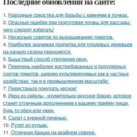
Последние обновления на сайте:
1.
Народные средства для борьбы с камнями в почках.
2.
Опасные ошибки при подготовке почвы для рассады:
чего следует избегать!
3.
Несколько советов по выращиванию томатов.
4.
Наиболее значимая подпитка для плодовых деревьев
на начало сезона приходится.
5.
Быыстрый способ утепления окон.
6.
Перечень наиболее востребованных и популярных
сортов томатов, широко культивируемых как в частных
хозяйствах, так и в промышленном масштабе:
7.
Перестаньте покупать чеснок!
8.
Икра из свёклы - изумительно вкусное блюдо, которое
станет отличным дополнением к вашему приёму пищи,
будь то обед или ужин.
9.
Салат с куриной печенью.
10.
Рулет из рульки.
11.
Отличная банька на крайнем севере.