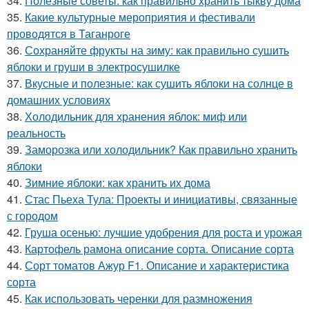
34.
Полезные советы: как правильно хранить тыкву дома
35.
Какие культурные мероприятия и фестивали
проводятся в Таганроге
36.
Сохраняйте фрукты на зиму: как правильно сушить
яблоки и груши в электросушилке
37.
Вкусные и полезные: как сушить яблоки на солнце в
домашних условиях
38.
Холодильник для хранения яблок: миф или
реальность
39.
Заморозка или холодильник? Как правильно хранить
яблоки
40.
Зимние яблоки: как хранить их дома
41.
Стас Пьеха Тула: Проекты и инициативы, связанные
с городом
42.
Груша осенью: лучшие удобрения для роста и урожая
43.
Картофель рамона описание сорта. Описание сорта
44.
Сорт томатов Ажур F1. Описание и характеристика
сорта
45.
Как использовать черенки для размножения