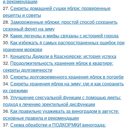
и рекомендации
27.
Секреты домашней сушки яблок: проверенные
рецепты и советы
28.
Замороженные яблоки: простой способ сохранить
сезонный фрукт на зиму
29.
Какие легенды и мифы связаны с историей города
30.
Как избежать 4 самых распространенных ошибок при
хранении моркови
31.
Концерты Дидюли в Красноярске: история успеха
32.
Продолжительность хранения яблок в квартире:
секреты долговечности
33.
Секреты долговременного хранения яблок в погребе
34.
Секреты хранения яблок на зиму: где и как сохранить
их свежими
35.
Улучшение сексуальной функции с помощью диеты:
подход к лечению эректильной дисфункции
36.
Как правильно ухаживать за виноградом в августе:
основные правила и рекомендации
37.
Схема обработки и ПОДКОРМКИ винограда: