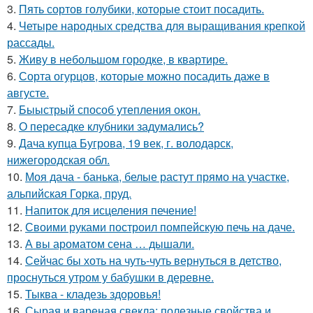
3.
Пять сортов голубики, которые стоит посадить.
4.
Четыре народных средства для выращивания крепкой
рассады.
5.
Живу в небольшом городке, в квартире.
6.
Сорта огурцов, которые можно посадить даже в
августе.
7.
Быыстрый способ утепления окон.
8.
О пересадке клубники задумались?
9.
Дача купца Бугрова, 19 век, г. володарск,
нижегородская обл.
10.
Моя дача - банька, белые растут прямо на участке,
альпийская Горка, пруд.
11.
Напиток для исцеления печение!
12.
Своими руками построил помпейскую печь на даче.
13.
А вы ароматом сена … дышали.
14.
Сейчас бы хоть на чуть-чуть вернуться в детство,
проснуться утром у бабушки в деревне.
15.
Тыква - кладезь здоровья!
16.
Сырая и вареная свекла: полезные свойства и