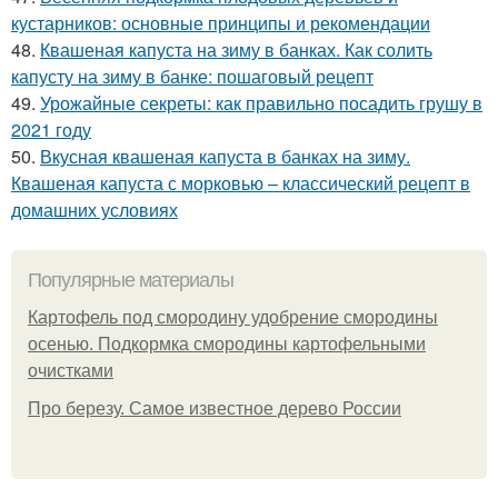
кустарников: основные принципы и рекомендации
48.
Квашеная капуста на зиму в банках. Как солить
капусту на зиму в банке: пошаговый рецепт
49.
Урожайные секреты: как правильно посадить грушу в
2021 году
50.
Вкусная квашеная капуста в банках на зиму.
Квашеная капуста с морковью – классический рецепт в
домашних условиях
Популярные материалы
Картофель под смородину удобрение смородины
осенью. Подкормка смородины картофельными
очистками
Про березу. Самое известное дерево России