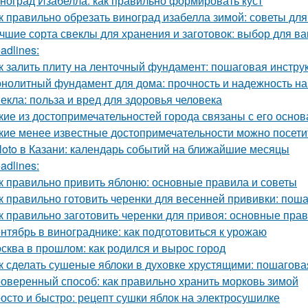
ноград Изабелла: как правильно формировать куст
к правильно обрезать виноград изабелла зимой: советы д
чшие сорта свеклы для хранения и заготовок: выбор для в
adlines:
к залить плиту на ленточный фундамент: пошаговая инстру
нолитный фундамент для дома: прочность и надежность на
екла: польза и вред для здоровья человека
кие из достопримечательностей города связаны с его осно
кие менее известные достопримечательности можно посети
loto в Казани: календарь событий на ближайшие месяцы
adlines:
к правильно привить яблоню: основные правила и советы
к правильно готовить черенки для весенней прививки: пош
к правильно заготовить черенки для привоя: основные прав
нтябрь в винограднике: как подготовиться к урожаю
сква в прошлом: как родился и вырос город
к сделать сушеные яблоки в духовке хрустящими: пошагова
оверенный способ: как правильно хранить морковь зимой
осто и быстро: рецепт сушки яблок на электросушилке