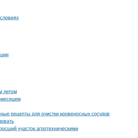
условиях
ации
м летом
а месяцем
ные рецепты для очистки кровеносных сосудов
зовать
аросший участок агротехническими