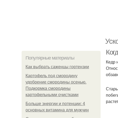
Уск
Ког
Популярные материалы
Кедр 
Как выбрать саженцы гортензии
Относ
обзав
Картофель под смородину
удобрение смородины осенью.
Стары
Подкормка смородины
побег
картофельными очистками
расте
Больше энергии и потенции: 4
основных витамина для мужчин