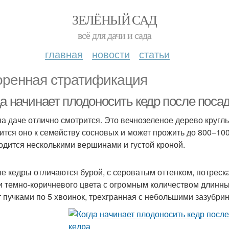
ЗЕЛЁНЫЙ САД
всё для дачи и сада
главная
новости
статьи
оренная стратификация
да начинает плодоносить кедр после поса
на даче отлично смотрится. Это вечнозеленое дерево кругл
ится оно к семейству сосновых и может прожить до 800–100
одится несколькими вершинами и густой кроной.
е кедры отличаются бурой, с сероватым оттенком, потрес
и темно-коричневого цвета с огромным количеством длинны
т пучками по 5 хвоинок, трехгранная с небольшими зазубрина