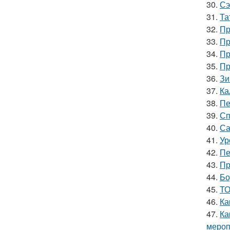
30.
Сэ
31.
Та
32.
Пр
33.
Пр
34.
Пр
35.
Пр
36.
Зи
37.
Ка
38.
Пе
39.
Сп
40.
Са
41.
Ур
42.
Пе
43.
Пр
44.
Бо
45.
ТО
46.
Ка
47.
Ка
мероп