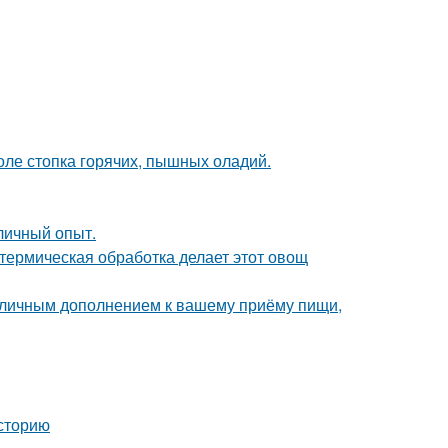
толе стопка горячих, пышных оладий.
личный опыт.
 термическая обработка делает этот овощ
 отличным дополнением к вашему приёму пищи,
сторию