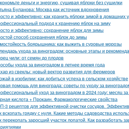
кономьте деньги и энергию, сушивая яблоки без сушилки
тьяна Буланова: Москва как источник вдохновения
осто и эффективно: как хранить яблоки зимой в домашних 
офессиональный подход к хранению яблок на зиму
осто и эффективно: сохранение яблок для зимы
остой способ сохранения яблок до зимы
мостойкость боярышника: как выжить в суровые морозы
лендарь ухода за виноградом: основные этапы и рекоменд
рец чили: от семян до плодов
особы ухода за виноградом в летнее время года
хар из свеклы: новый вектор развития для фермеров
ожай в изобилии: как добиться успеха в сельском хозяйстве
рвая помощь для винограда: советы по уходу за виноградо
офессиональный уход за виноградом в 2024 году: месяц з
рная кислота + Прокаин. Фармакологические свойства
П-3 рецептов для эффективной очистки сосудов. Эффектив
к вскопать грядку с нуля. Какие методы садоводства исполь
к перекопать заросший участок лопатой. Как разработать з
риятиями