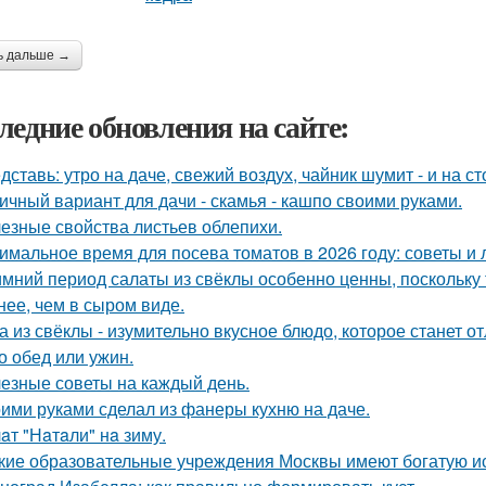
ь дальше →
ледние обновления на сайте:
дставь: утро на даче, свежий воздух, чайник шумит - и на с
ичный вариант для дачи - скамья - кашпо своими руками.
езные свойства листьев облепихи.
имальное время для посева томатов в 2026 году: советы и 
имний период салаты из свёклы особенно ценны, поскольку
нее, чем в сыром виде.
а из свёклы - изумительно вкусное блюдо, которое станет
то обед или ужин.
езные советы на каждый день.
ими руками сделал из фанеры кухню на даче.
aт "Нaтaли" нa зиму.
кие образовательные учреждения Москвы имеют богатую и