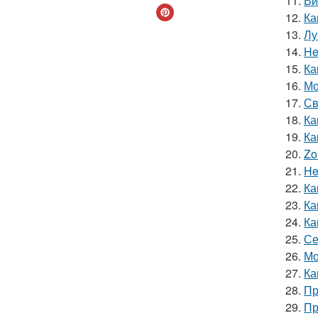
11.
Ви
12.
Ка
13.
Лу
14.
He
15.
Ка
16.
Мо
17.
Св
18.
Ка
19.
Ка
20.
Zo
21.
He
22.
Ка
23.
Ка
24.
Ка
25.
Се
26.
Мо
27.
Ка
28.
Пр
29.
Пр