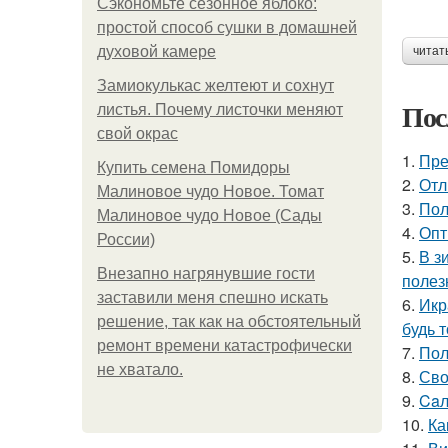
Сэкономьте сезонное яблоко:
простой способ сушки в домашней
духовой камере
читат
Замиокулькас желтеют и сохнут
Пос
листья. Почему листочки меняют
свой окрас
1.
Пре
Купить семена Помидоры
2.
Отл
Малиновое чудо Новое. Томат
3.
Пол
Малиновое чудо Новое (Сады
4.
Опт
России)
5.
В з
Внезапно нагрянувшие гости
полез
заставили меня спешно искать
6.
Икр
решение, так как на обстоятельный
будь 
ремонт времени катастрофически
7.
Пол
не хватало.
8.
Сво
9.
Caл
10.
Ка