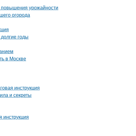
ля повышения урожайности
ашего огорода
кция
 долгие годы
ванием
ть в Москве
аговая инструкция
ила и секреты
я инструкция