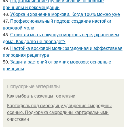
45.
Подкармливание груши и яблони: основные
принципы и рекомендации
46.
Уборка и хранение моркови. Когда 100% можно уже
47.
Профессиональный подход: создание настойки
восковой моли
48.
Стоит ли мыть покупную морковь перед хранением
дома. Как долго не пропадет?
49.
Настойка восковой моли: загадочная и эффективная
природная рецептура
50.
Защита растений от зимних морозов: основные
принципы
Популярные материалы
Как выбрать саженцы гортензии
Картофель под смородину удобрение смородины
осенью. Подкормка смородины картофельными
очистками