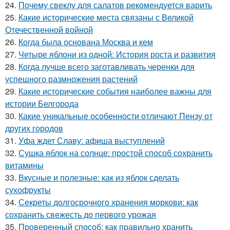
24.
Почему свеклу для салатов рекомендуется варить
25.
Какие исторические места связаны с Великой
Отечественной войной
26.
Когда была основана Москва и кем
27.
Четыре яблони из одной: История роста и развития
28.
Когда лучше всего заготавливать черенки для
успешного размножения растений
29.
Какие исторические события наиболее важны для
истории Белгорода
30.
Какие уникальные особенности отличают Пензу от
других городов
31.
Уфа ждет Славу: афиша выступлений
32.
Сушка яблок на солнце: простой способ сохранить
витамины
33.
Вкусные и полезные: как из яблок сделать
сухофрукты
34.
Секреты долгосрочного хранения моркови: как
сохранить свежесть до первого урожая
35.
Проверенный способ: как правильно хранить