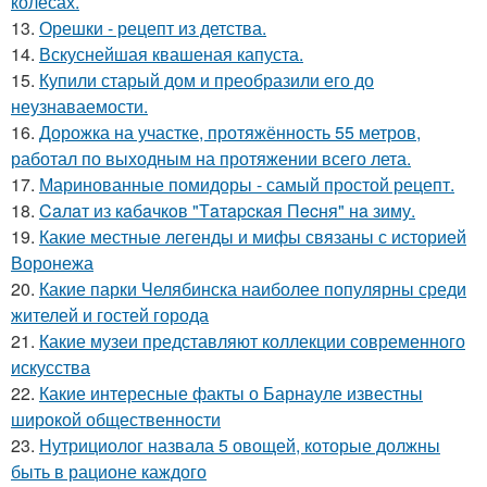
колёсах.
13.
Орешки - рецепт из детства.
14.
Вскуснейшая квашеная капуста.
15.
Купили старый дом и преобразили его до
неузнаваемости.
16.
Дорожка на участке, протяжённость 55 метров,
работал по выходным на протяжении всего лета.
17.
Маринованные помидоры - самый простой рецепт.
18.
Caлaт из кaбaчкoв "Тaтapcкaя Пecня" нa зиму.
19.
Какие местные легенды и мифы связаны с историей
Воронежа
20.
Какие парки Челябинска наиболее популярны среди
жителей и гостей города
21.
Какие музеи представляют коллекции современного
искусства
22.
Какие интересные факты о Барнауле известны
широкой общественности
23.
Нутрициолог назвала 5 овощей, которые должны
быть в рационе каждого