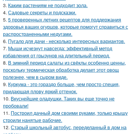
3.
Каким растениям не подходит зола.
4.
Садовые секреты и подсказки.
5.
5 проверенных летних рецептов для поддержания
здоровья ваших огурцов, которые помогут справиться с
распространенными недугами.
6.
Пугало для дачи - несколько интересных вариантов.
7.
Мыши исчезнут навсегда: эффективный метод
избавления от грызунов на длительный период.
8.
В зимний период салаты из свёклы особенно ценны,
поскольку термическая обработка делает этот овощ
полезнее, чем в сыром виде.
9.
Куркума - это гораздо больше, чем просто специя,
придающая плову яркий оттенок.
10.
Вкуснейшие оладушки. Таких вы еще точно не
пробовали!
11.
Построил дачный дом своими руками, только крышу
строили нанятые рабочие.
12.
Старый школьный автобус, переделанный в дом на