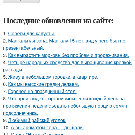
Последние обновления на сайте:
1.
Советы для капусты.
2.
Мангальная зона. Мангалу 15 лет, вид у него был не
презентабельный.
3.
Как вырастить морковь без проблем и прореживания.
4.
Четыре народных средства для выращивания крепкой
рассады.
5.
Живу в небольшом городке, в квартире.
6.
Как мы высокие грядки делаем.
7.
Горячее на праздничный стол.
8.
Что произойдёт с организмом, если каждый день на
протяжении недели съедать небольшую порцию семян
подсолнечника.
9.
Любимый райский уголок.
10.
А вы ароматом сена … дышали.
11.
Caлaт "Нaтaли" нa зиму.