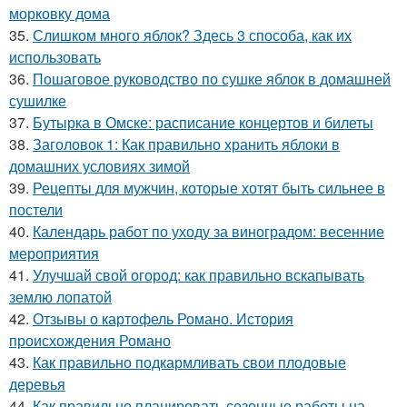
морковку дома
35.
Слишком много яблок? Здесь 3 способа, как их
использовать
36.
Пошаговое руководство по сушке яблок в домашней
сушилке
37.
Бутырка в Омске: расписание концертов и билеты
38.
Заголовок 1: Как правильно хранить яблоки в
домашних условиях зимой
39.
Рецепты для мужчин, которые хотят быть сильнее в
постели
40.
Календарь работ по уходу за виноградом: весенние
мероприятия
41.
Улучшай свой огород: как правильно вскапывать
землю лопатой
42.
Отзывы о картофель Романо. История
происхождения Романо
43.
Как правильно подкармливать свои плодовые
деревья
44.
Как правильно планировать сезонные работы на