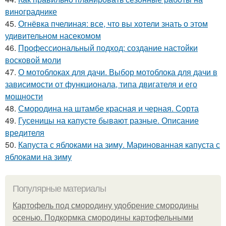
винограднике
45.
Огнёвка пчелиная: все, что вы хотели знать о этом
удивительном насекомом
46.
Профессиональный подход: создание настойки
восковой моли
47.
О мотоблоках для дачи. Выбор мотоблока для дачи в
зависимости от функционала, типа двигателя и его
мощности
48.
Смородина на штамбе красная и черная. Сорта
49.
Гусеницы на капусте бывают разные. Описание
вредителя
50.
Капуста с яблоками на зиму. Маринованная капуста с
яблоками на зиму
Популярные материалы
Картофель под смородину удобрение смородины
осенью. Подкормка смородины картофельными