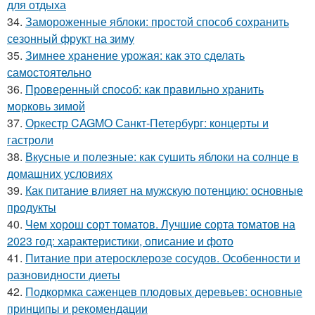
для отдыха
34.
Замороженные яблоки: простой способ сохранить
сезонный фрукт на зиму
35.
Зимнее хранение урожая: как это сделать
самостоятельно
36.
Проверенный способ: как правильно хранить
морковь зимой
37.
Оркестр CAGMO Санкт-Петербург: концерты и
гастроли
38.
Вкусные и полезные: как сушить яблоки на солнце в
домашних условиях
39.
Как питание влияет на мужскую потенцию: основные
продукты
40.
Чем хорош сорт томатов. Лучшие сорта томатов на
2023 год: характеристики, описание и фото
41.
Питание при атеросклерозе сосудов. Особенности и
разновидности диеты
42.
Подкормка саженцев плодовых деревьев: основные
принципы и рекомендации