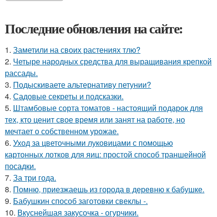
Последние обновления на сайте:
1.
Заметили на своих растениях тлю?
2.
Четыре народных средства для выращивания крепкой
рассады.
3.
Подыскиваете альтернативу петунии?
4.
Садовые секреты и подсказки.
5.
Штамбовые сорта томатов - настоящий подарок для
тех, кто ценит свое время или занят на работе, но
мечтает о собственном урожае.
6.
Уход за цветочными луковицами с помощью
картонных лотков для яиц: простой способ траншейной
посадки.
7.
За три года.
8.
Помню, приезжаешь из города в деревню к бабушке.
9.
Бабушкин способ заготовки свеклы -.
10.
Вкуснейшая закусочка - огурчики.