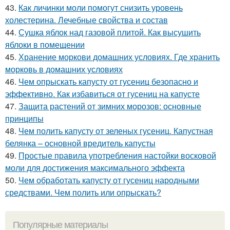
43.
Как личинки моли помогут снизить уровень
холестерина. Лечебные свойства и состав
44.
Сушка яблок над газовой плитой. Как высушить
яблоки в помещении
45.
Хранение моркови домашних условиях. Где хранить
морковь в домашних условиях
46.
Чем опрыскать капусту от гусениц безопасно и
эффективно. Как избавиться от гусениц на капусте
47.
Защита растений от зимних морозов: основные
принципы
48.
Чем полить капусту от зеленых гусениц. Капустная
белянка – основной вредитель капусты
49.
Простые правила употребления настойки восковой
моли для достижения максимального эффекта
50.
Чем обработать капусту от гусениц народными
средствами. Чем полить или опрыскать?
Популярные материалы