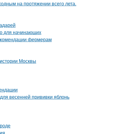
ходным на протяжении всего лета.
радарей
во для начинающих
рекомендации фермерам
 истории Москвы
мендации
 для весенней прививки яблонь
ороде
ция