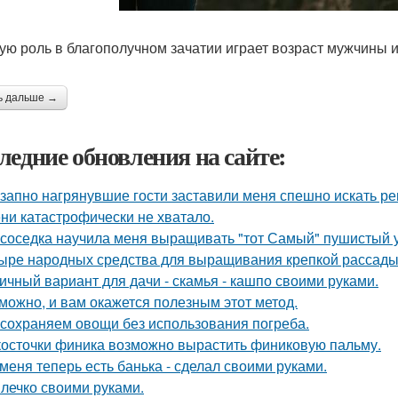
ую роль в благополучном зачатии играет возраст мужчины
ь дальше →
ледние обновления на сайте:
запно нагрянувшие гости заставили меня спешно искать ре
ни катастрофически не хватало.
 соседка научила меня выращивать "тот Самый" пушистый у
ыре народных средства для выращивания крепкой рассады
ичный вариант для дачи - скамья - кашпо своими руками.
можно, и вам окажется полезным этот метод.
сохраняем овощи без использования погреба.
косточки финика возможно вырастить финиковую пальму.
 меня теперь есть банька - сделал своими руками.
лечко своими руками.