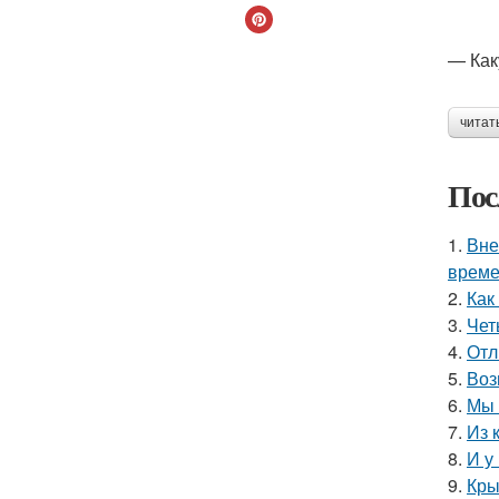
— Как
читат
Пос
1.
Вне
време
2.
Как
3.
Чет
4.
Отл
5.
Воз
6.
Мы 
7.
Из 
8.
И у
9.
Кры