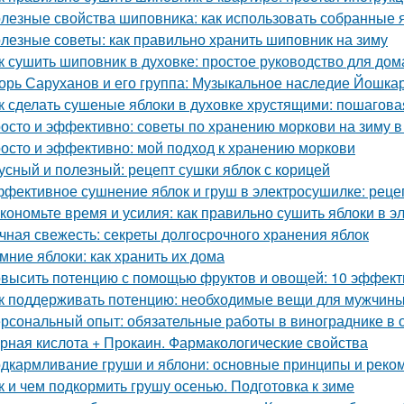
лезные свойства шиповника: как использовать собранные 
лезные советы: как правильно хранить шиповник на зиму
к сушить шиповник в духовке: простое руководство для до
орь Саруханов и его группа: Музыкальное наследие Йошка
к сделать сушеные яблоки в духовке хрустящими: пошагова
осто и эффективно: советы по хранению моркови на зиму в
осто и эффективно: мой подход к хранению моркови
усный и полезный: рецепт сушки яблок с корицей
фективное сушнение яблок и груш в электросушилке: реце
кономьте время и усилия: как правильно сушить яблоки в 
чная свежесть: секреты долгосрочного хранения яблок
мние яблоки: как хранить их дома
высить потенцию с помощью фруктов и овощей: 10 эффект
к поддерживать потенцию: необходимые вещи для мужчин
рсональный опыт: обязательные работы в винограднике в 
рная кислота + Прокаин. Фармакологические свойства
дкармливание груши и яблони: основные принципы и реко
к и чем подкормить грушу осенью. Подготовка к зиме