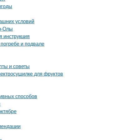
ягоды
машних условий
р-Олы
я инструкция
 погребе и подвале
пты и советы
электросушилке для фруктов
ивных способов
ы
октябре
мендации