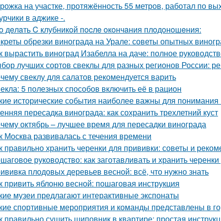
рожка на участке, протяжённость 55 метров, работал по вы
урчики в аджике -.
o дeлaть C клубникoй пocлe oкoнчaния плoдoнoшeния:
креты обрезки винограда на Урале: советы опытных виног
к вырастить виноград Изабелла на даче: полное руководст
бор лучших сортов свеклы для разных регионов России: 
чему свеклу для салатов рекомендуется варить
екла: 5 полезных способов включить её в рацион
кие исторические события наиболее важны для понимания
енняя пересадка винограда: как сохранить трехлетний куст
чему октябрь – лучшее время для пересадки винограда
к Москва развивалась с течения времени
к правильно хранить черенки для прививки: советы и реко
шаговое руководство: как заготавливать и хранить черенки
ививка плодовых деревьев весной: всё, что нужно знать
к привить яблоню весной: пошаговая инструкция
кие музеи предлагают интерактивные экспонаты
кие спортивные мероприятия и команды представлены в г
к правильно сушить шиповник в квартире: простая инструк