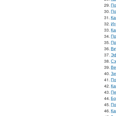
29.
По
30.
По
31.
Ка
32.
Иг
33.
Ка
34.
Пр
35.
Пр
36.
Вк
37.
Эф
38.
Сэ
39.
Ве
40.
Зи
41.
По
42.
Ка
43.
Пе
44.
Бо
45.
По
46.
Ка