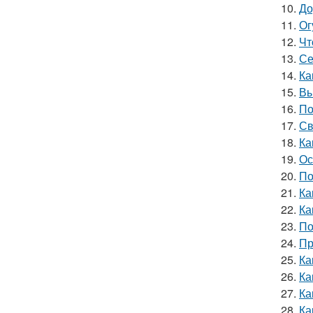
10.
До
11.
Ог
12.
Чт
13.
Се
14.
Ка
15.
Вы
16.
По
17.
Св
18.
Ка
19.
Ос
20.
По
21.
Ка
22.
Ка
23.
По
24.
Пр
25.
Ка
26.
Ка
27.
Ка
28.
Ка