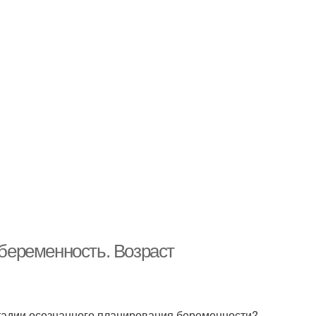
еременность. Возраст
стадии осознанного планирования беременности?