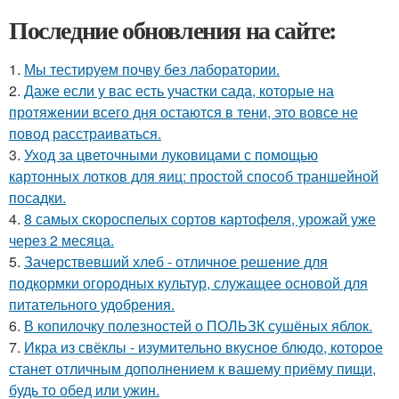
Последние обновления на сайте:
1.
Мы тестируем почву без лаборатории.
2.
Даже если у вас есть участки сада, которые на
протяжении всего дня остаются в тени, это вовсе не
повод расстраиваться.
3.
Уход за цветочными луковицами с помощью
картонных лотков для яиц: простой способ траншейной
посадки.
4.
8 самых скороспелых сортов картофеля, урожай уже
через 2 месяца.
5.
Зачерствевший хлеб - отличное решение для
подкормки огородных культур, служащее основой для
питательного удобрения.
6.
В копилочку полезностей о ПОЛЬЗК сушёных яблок.
7.
Икра из свёклы - изумительно вкусное блюдо, которое
станет отличным дополнением к вашему приёму пищи,
будь то обед или ужин.