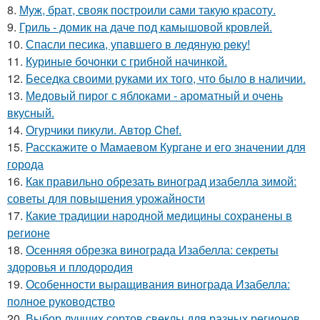
8.
Муж, брат, свояк построили сами такую красоту.
9.
Гриль - домик на даче под камышовой кровлей.
10.
Спасли песика, упaвшего в ледяную рeку!
11.
Куриные бочонки с грибной начинкой.
12.
Беседка своими руками их того, что было в наличии.
13.
Медовый пирог с яблоками - ароматный и очень
вкусный.
14.
Огурчики пикули. Автор Chef.
15.
Расскажите о Мамаевом Кургане и его значении для
города
16.
Как правильно обрезать виноград изабелла зимой:
советы для повышения урожайности
17.
Какие традиции народной медицины сохранены в
регионе
18.
Осенняя обрезка винограда Изабелла: секреты
здоровья и плодородия
19.
Особенности выращивания винограда Изабелла:
полное руководство
20.
Выбор лучших сортов свеклы для разных регионов