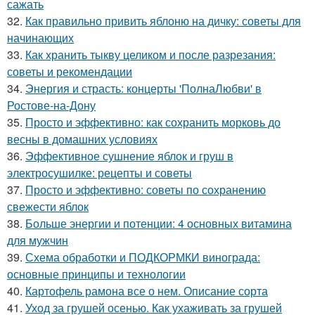
сажать
32.
Как правильно привить яблоню на дичку: советы для
начинающих
33.
Как хранить тыкву целиком и после разрезания:
советы и рекомендации
34.
Энергия и страсть: концерты 'ПолнаЛюбви' в
Ростове-на-Дону
35.
Просто и эффективно: как сохранить морковь до
весны в домашних условиях
36.
Эффективное сушнение яблок и груш в
электросушилке: рецепты и советы
37.
Просто и эффективно: советы по сохранению
свежести яблок
38.
Больше энергии и потенции: 4 основных витамина
для мужчин
39.
Схема обработки и ПОДКОРМКИ винограда:
основные принципы и технологии
40.
Картофель рамона все о нем. Описание сорта
41.
Уход за грушей осенью. Как ухаживать за грушей