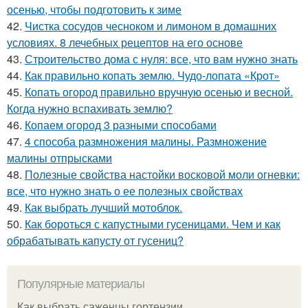
осенью, чтобы подготовить к зиме
42.
Чистка сосудов чесноком и лимоном в домашних
условиях. 8 лечебных рецептов на его основе
43.
Строительство дома с нуля: все, что вам нужно знать
44.
Как правильно копать землю. Чудо-лопата «Крот»
45.
Копать огород правильно вручную осенью и весной.
Когда нужно вспахивать землю?
46.
Копаем огород 3 разными способами
47.
4 способа размножения малины. Размножение
малины отпрысками
48.
Полезные свойства настойки восковой моли огневки:
все, что нужно знать о ее полезных свойствах
49.
Как выбрать лучший мотоблок.
50.
Как бороться с капустными гусеницами. Чем и как
обрабатывать капусту от гусениц?
Популярные материалы
Как выбрать саженцы гортензии