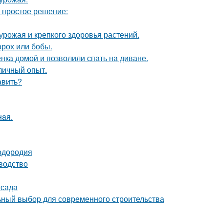
ь простое решение:
 урожая и крепкого здоровья растений.
орох или бобы.
ка домой и позволили спать на диване.
личный опыт.
авить?
нaя.
лодородия
водство
 сада
ный выбор для современного строительства