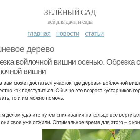
ЗЕЛЁНЫЙ САД
всё для дачи и сада
главная
новости
статьи
невое дерево
езка войлочной вишни осенью. Обрезка о
лочной вишни
а вам может достаться участок, где деревья войлочной вишн
естно как подступиться. Обычно это возраст кустарников го
вать, то и им можно помочь.
м делом удалите путем спиливания на кольцо все вертика
, они свое уже отжили. Оптимальное время для этого – с ко