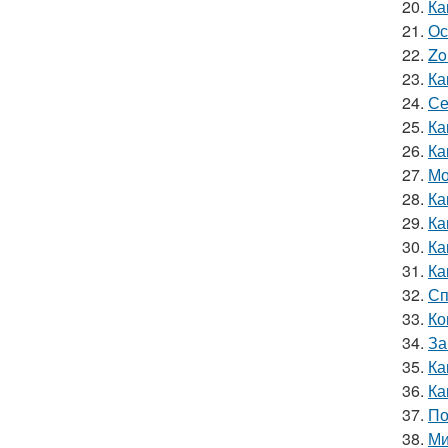
20.
Ка
21.
Ос
22.
Zo
23.
Ка
24.
Се
25.
Ка
26.
Ка
27.
Мо
28.
Ка
29.
Ка
30.
Ка
31.
Ка
32.
Сп
33.
Ко
34.
За
35.
Ка
36.
Ка
37.
По
38.
Ми