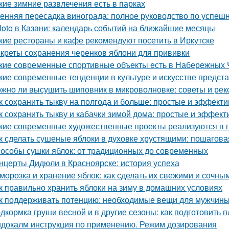
кие зимние развлечения есть в парках
енняя пересадка винограда: полное руководство по успешн
loto в Казани: календарь событий на ближайшие месяцы
кие рестораны и кафе рекомендуют посетить в Иркутске
креты сохранения черенков яблони для прививки
кие современные спортивные объекты есть в Набережных 
кие современные тенденции в культуре и искусстве предст
жно ли высушить шиповник в микроволновке: советы и ре
к сохранить тыкву на полгода и больше: простые и эффект
к сохранить тыкву и кабачки зимой дома: простые и эффек
кие современные художественные проекты реализуются в 
к сделать сушеные яблоки в духовке хрустящими: пошагова
особы сушки яблок: от традиционных до современных
нцерты Дидюли в Красноярске: история успеха
морозка и хранение яблок: как сделать их свежими и сочны
к правильно хранить яблоки на зиму в домашних условиях
к поддерживать потенцию: необходимые вещи для мужчин
дкормка груши весной и в другие сезоны: как подготовить п
докалм инструкция по применению. Режим дозирования