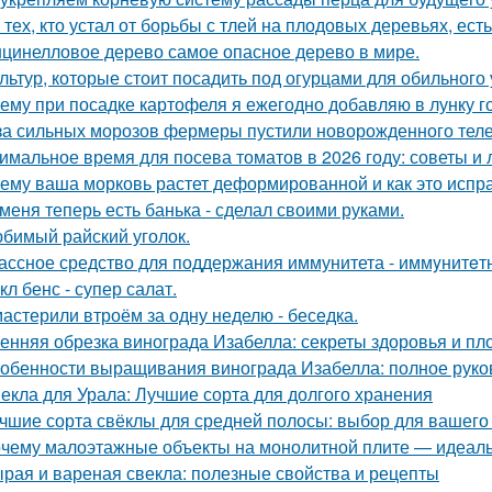
 тех, кто устал от борьбы с тлей на плодовых деревьях, ест
цинелловое дерево самое опасное дерево в мире.
ультур, которые стоит посадить под огурцами для обильного
ему при посадке картофеля я ежегодно добавляю в лунку г
за сильных морозов фермеры пустили новорожденного телен
имальное время для посева томатов в 2026 году: советы и 
ему ваша морковь растет деформированной и как это испр
 меня теперь есть банька - сделал своими руками.
бимый райский уголок.
ассное средство для поддержания иммунитета - иммyнитeт
кл бенс - супер салат.
астерили втроём за одну неделю - беседка.
енняя обрезка винограда Изабелла: секреты здоровья и п
обенности выращивания винограда Изабелла: полное руко
екла для Урала: Лучшие сорта для долгого хранения
чшие сорта свёклы для средней полосы: выбор для вашего
чему малоэтажные объекты на монолитной плите — идеаль
рая и вареная свекла: полезные свойства и рецепты