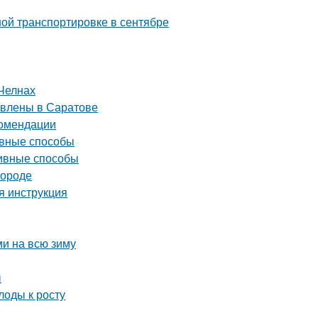
ой транспортировке в сентябре
Челнах
авлены в Саратове
комендации
ивные способы
тивные способы
городе
я инструкция
ми на всю зиму
ы
лоды к росту