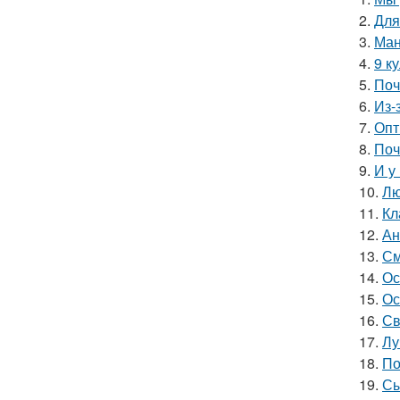
2.
Для
3.
Ман
4.
9 к
5.
Поч
6.
Из-
7.
Опт
8.
Поч
9.
И у
10.
Лю
11.
Кл
12.
Ан
13.
См
14.
Ос
15.
Ос
16.
Св
17.
Лу
18.
По
19.
Сы