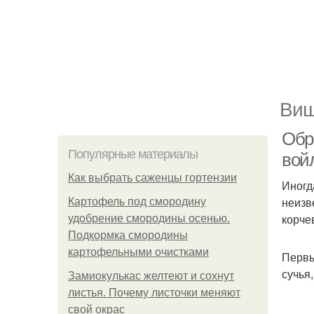
Виш
Обр
Популярные материалы
вой
Как выбрать саженцы гортензии
Иногд
неизв
Картофель под смородину
корче
удобрение смородины осенью.
Подкормка смородины
картофельными очистками
Первы
сучья
Замиокулькас желтеют и сохнут
листья. Почему листочки меняют
свой окрас