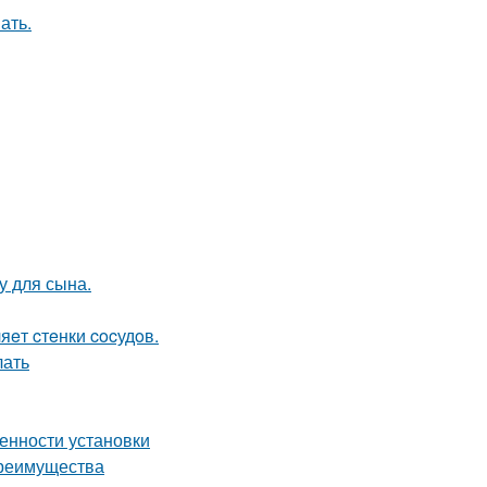
ать.
у для сына.
яeт cтeнки cocудoв.
лать
енности установки
преимущества