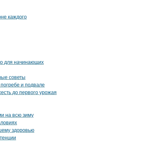
оне каждого
во для начинающих
ные советы
 погребе и подвале
жесть до первого урожая
ми на всю зиму
словиях
ашему здоровью
отенции