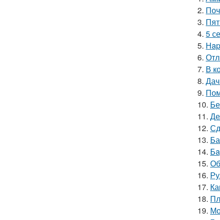
2.
Поч
3.
Пят
4.
5 с
5.
Нap
6.
Отл
7.
В к
8.
Дач
9.
Пом
10.
Бе
11.
Де
12.
Сд
13.
Ба
14.
Бa
15.
Об
16.
Ру
17.
Ка
18.
Пл
19.
Мо