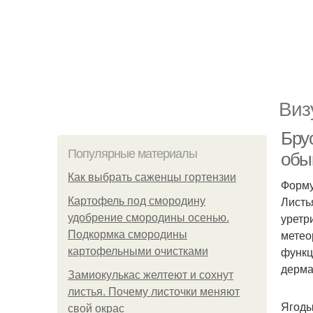
Виз
Бру
Популярные материалы
обык
Как выбрать саженцы гортензии
Форму
Листь
Картофель под смородину
уретр
удобрение смородины осенью.
метео
Подкормка смородины
функц
картофельными очистками
дерма
Замиокулькас желтеют и сохнут
листья. Почему листочки меняют
Ягоды
свой окрас