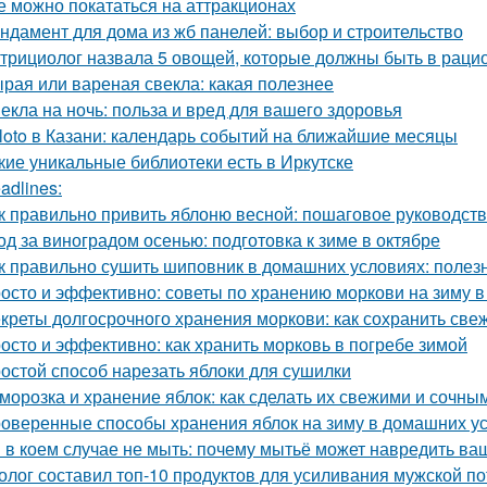
е можно покататься на аттракционах
ндамент для дома из жб панелей: выбор и строительство
трициолог назвала 5 овощей, которые должны быть в раци
рая или вареная свекла: какая полезнее
екла на ночь: польза и вред для вашего здоровья
loto в Казани: календарь событий на ближайшие месяцы
кие уникальные библиотеки есть в Иркутске
adlines:
к правильно привить яблоню весной: пошаговое руководст
од за виноградом осенью: подготовка к зиме в октябре
к правильно сушить шиповник в домашних условиях: полез
осто и эффективно: советы по хранению моркови на зиму в
креты долгосрочного хранения моркови: как сохранить све
осто и эффективно: как хранить морковь в погребе зимой
остой способ нарезать яблоки для сушилки
морозка и хранение яблок: как сделать их свежими и сочны
оверенные способы хранения яблок на зиму в домашних у
 в коем случае не мыть: почему мытьё может навредить в
олог составил топ-10 продуктов для усиливания мужской п