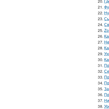
20.
Гд
21.
Фу
22.
Ну
23.
Сы
24.
Св
25.
Zo
26.
Ка
27.
He
28.
Ка
29.
Ух
30.
Ка
31.
Пр
32.
Се
33.
Пр
34.
Пр
35.
За
36.
Пр
37.
Ни
38.
Ур