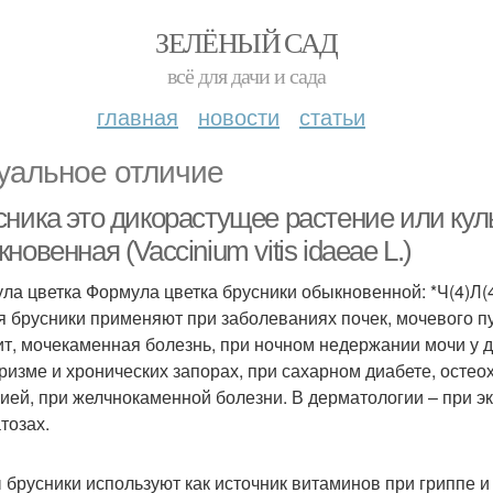
ЗЕЛЁНЫЙ САД
всё для дачи и сада
главная
новости
статьи
уальное отличие
сника это дикорастущее растение или кул
новенная (Vaccinium vitis idaeaе L.)
ла цветка Формула цветка брусники обыкновенной: *Ч(4)Л(
я брусники применяют при заболеваниях почек, мочевого пу
ит, мочекаменная болезнь, при ночном недержании мочи у де
ризме и хронических запорах, при сахарном диабете, остео
ией, при желчнокаменной болезни. В дерматологии – при эк
тозах.
 брусники используют как источник витаминов при гриппе 