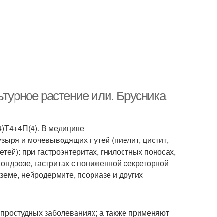
ьтурное растение или. Брусника
4)Т4+4П(4). В медицине
зыря и мочевыводящих путей (пиелит, цистит,
тей); при гастроэнтеритах, гнилостных поносах,
хондрозе, гастритах с пониженной секреторной
земе, нейродермите, псориазе и других
и простудных заболеваниях; а также применяют