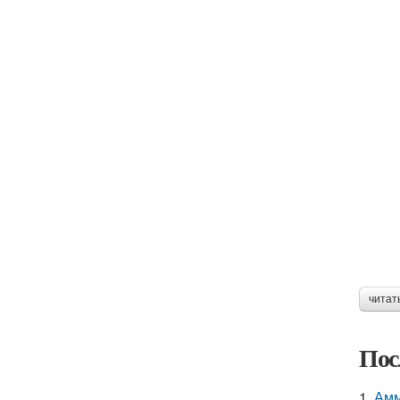
читат
Пос
1.
Амм