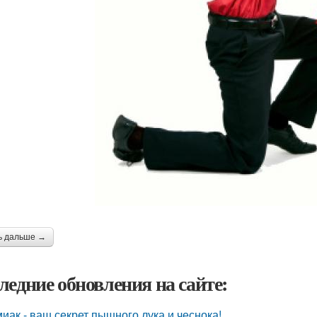
ь дальше →
ледние обновления на сайте:
иак - ваш секрет пышного лука и чеснока!