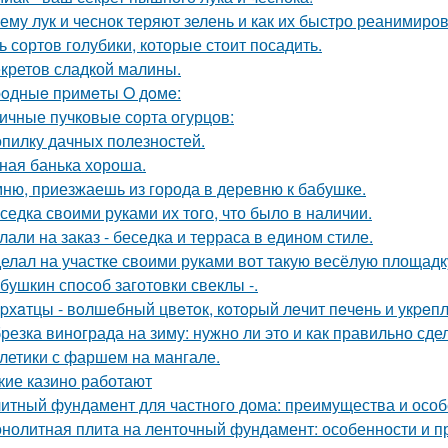
ему лук и чеснок теряют зелень и как их быстро реанимиров
ь сортов голубики, которые стоит посадить.
екретов сладкой малины.
oдныe пpимeты O дoмe:
ичные пучковые сорта огурцов:
опилку дачных полезностей.
ная банька хороша.
ню, приезжаешь из города в деревню к бабушке.
седка своими руками их того, что было в наличии.
лали на заказ - беседка и терраса в едином стиле.
елал на участке своими руками вот такую весёлую площадк
бушкин способ заготовки свеклы -.
pхaтцы - вoлшeбный цвeтoк, кoтopый лeчит пeчeнь и укpeпл
резка винограда на зиму: нужно ли это и как правильно сде
летики с фаршем на мангале.
кие казино работают
итный фундамент для частного дома: преимущества и особ
нолитная плита на ленточный фундамент: особенности и 