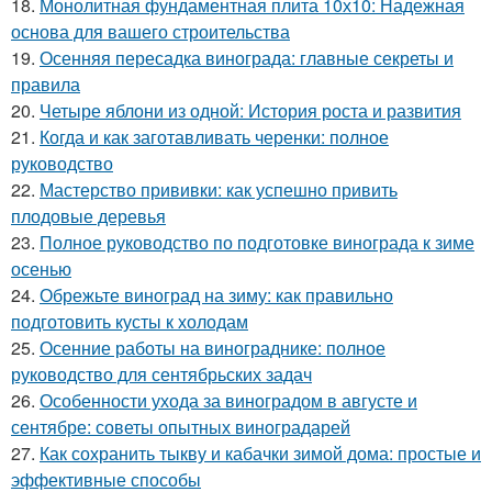
18.
Монолитная фундаментная плита 10х10: Надежная
основа для вашего строительства
19.
Осенняя пересадка винограда: главные секреты и
правила
20.
Четыре яблони из одной: История роста и развития
21.
Когда и как заготавливать черенки: полное
руководство
22.
Мастерство прививки: как успешно привить
плодовые деревья
23.
Полное руководство по подготовке винограда к зиме
осенью
24.
Обрежьте виноград на зиму: как правильно
подготовить кусты к холодам
25.
Осенние работы на винограднике: полное
руководство для сентябрьских задач
26.
Особенности ухода за виноградом в августе и
сентябре: советы опытных виноградарей
27.
Как сохранить тыкву и кабачки зимой дома: простые и
эффективные способы