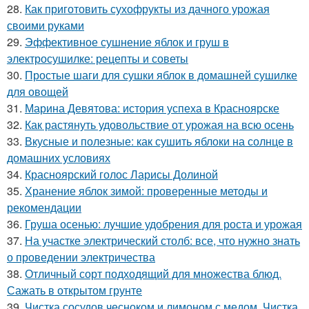
28.
Как приготовить сухофрукты из дачного урожая
своими руками
29.
Эффективное сушнение яблок и груш в
электросушилке: рецепты и советы
30.
Простые шаги для сушки яблок в домашней сушилке
для овощей
31.
Марина Девятова: история успеха в Красноярске
32.
Как растянуть удовольствие от урожая на всю осень
33.
Вкусные и полезные: как сушить яблоки на солнце в
домашних условиях
34.
Красноярский голос Ларисы Долиной
35.
Хранение яблок зимой: проверенные методы и
рекомендации
36.
Груша осенью: лучшие удобрения для роста и урожая
37.
На участке электрический столб: все, что нужно знать
о проведении электричества
38.
Отличный сорт подходящий для множества блюд.
Сажать в открытом грунте
39.
Чистка сосудов чесноком и лимоном с медом. Чистка