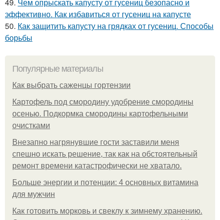
49.
Чем опрыскать капусту от гусениц безопасно и
эффективно. Как избавиться от гусениц на капусте
50.
Как защитить капусту на грядках от гусениц. Способы
борьбы
Популярные материалы
Как выбрать саженцы гортензии
Картофель под смородину удобрение смородины
осенью. Подкормка смородины картофельными
очистками
Внезапно нагрянувшие гости заставили меня
спешно искать решение, так как на обстоятельный
ремонт времени катастрофически не хватало.
Больше энергии и потенции: 4 основных витамина
для мужчин
Как готовить морковь и свеклу к зимнему хранению.