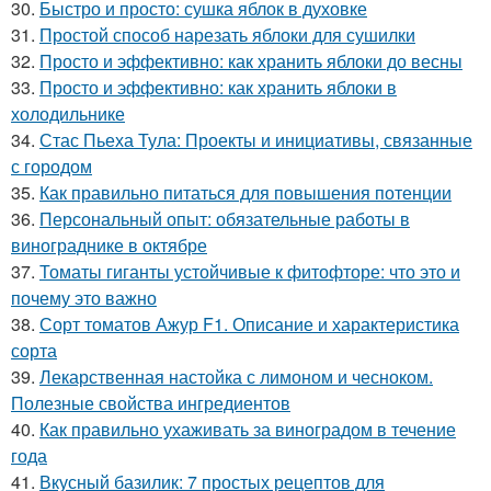
30.
Быстро и просто: сушка яблок в духовке
31.
Простой способ нарезать яблоки для сушилки
32.
Просто и эффективно: как хранить яблоки до весны
33.
Просто и эффективно: как хранить яблоки в
холодильнике
34.
Стас Пьеха Тула: Проекты и инициативы, связанные
с городом
35.
Как правильно питаться для повышения потенции
36.
Персональный опыт: обязательные работы в
винограднике в октябре
37.
Томаты гиганты устойчивые к фитофторе: что это и
почему это важно
38.
Сорт томатов Ажур F1. Описание и характеристика
сорта
39.
Лекарственная настойка с лимоном и чесноком.
Полезные свойства ингредиентов
40.
Как правильно ухаживать за виноградом в течение
года
41.
Вкусный базилик: 7 простых рецептов для