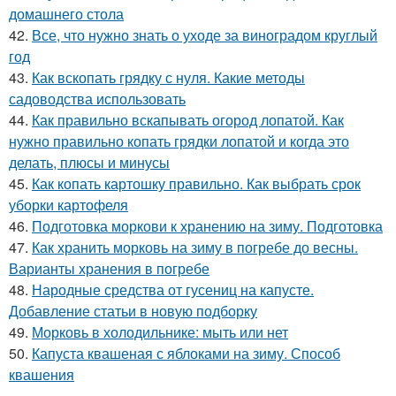
домашнего стола
42.
Все, что нужно знать о уходе за виноградом круглый
год
43.
Как вскопать грядку с нуля. Какие методы
садоводства использовать
44.
Как правильно вскапывать огород лопатой. Как
нужно правильно копать грядки лопатой и когда это
делать, плюсы и минусы
45.
Как копать картошку правильно. Как выбрать срок
уборки картофеля
46.
Подготовка моркови к хранению на зиму. Подготовка
47.
Как хранить морковь на зиму в погребе до весны.
Варианты хранения в погребе
48.
Народные средства от гусениц на капусте.
Добавление статьи в новую подборку
49.
Морковь в холодильнике: мыть или нет
50.
Капуста квашеная с яблоками на зиму. Способ
квашения