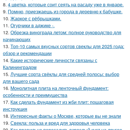
8.
4 цветка, которые соит сеять на расаду уже в январе.
9.
Помню, приезжаешь из города в деревню к бабушке.
10.
Жаркое с рёбрышками.
11.
Огурчики в аджике -.
12.
Обрезка винограда летом: полное руководство для
начинающих
13.
Топ-10 самых вкусных сортов свеклы для 2025 года:
обзор и рекомендации
14.
Какие исторические личности связаны с
Калининградом
15.
Лучшие сорта свёклы для средней полосы: выбор
для вашего сада
16.
Монолитная плита на ленточный фундамент:
особенности и преимущества
17.
Как сделать фундамент из жби плит: пошаговая
инструкция
18.
Интересные факты о Москве, которые вы не знали
19.
Свекла: польза и вред для здоровья человека
20.
Как правильно пересадить взрослый куст на другое