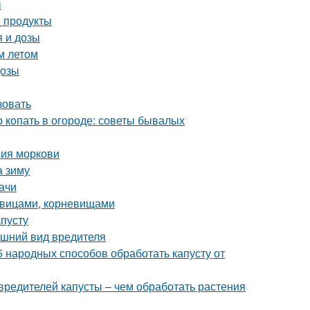
ы
 продукты
 и дозы
м летом
дозы
зовать
о копать в огороде: советы бывалых
ния моркови
а зиму
ачи
ковицами, корневищами
апусту
нешний вид вредителя
5 народных способов обработать капусту от
вредителей капусты – чем обработать растения