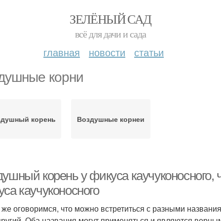
ЗЕЛЁНЫЙ САД
всё для дачи и сада
главная
новости
статьи
душные корни
здушный корень
Воздушные корнеи
душный корень у фикуса каучуконосного, 
уса каучуконосного
 же оговоримся, что можно встретиться с разными названия
пругий. Оба названия могут применяться и являются верны