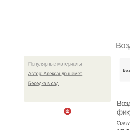
Воз
Популярные материалы
Во
Автор: Александр шемет.
Беседка в сад
Воз
фик
Сразу
или у