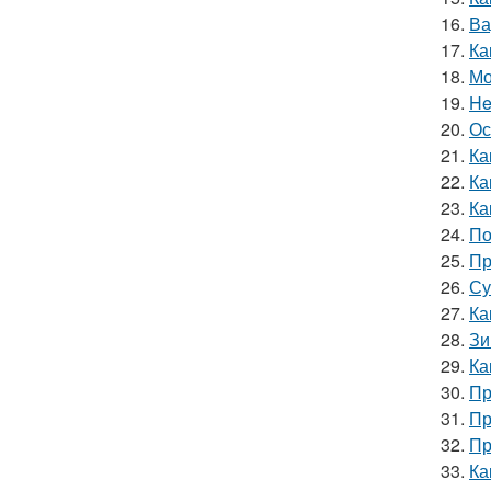
16.
Ва
17.
Ка
18.
Мо
19.
He
20.
Ос
21.
Ка
22.
Ка
23.
Ка
24.
По
25.
Пр
26.
Су
27.
Ка
28.
Зи
29.
Ка
30.
Пр
31.
Пр
32.
Пр
33.
Ка