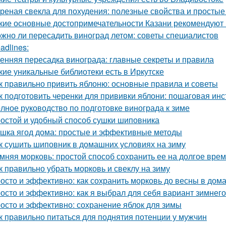
реная свекла для похудения: полезные свойства и просты
кие основные достопримечательности Казани рекомендуют 
жно ли пересадить виноград летом: советы специалистов
adlines:
енняя пересадка винограда: главные секреты и правила
кие уникальные библиотеки есть в Иркутске
к правильно привить яблоню: основные правила и советы
к подготовить черенки для прививки яблони: пошаговая инс
лное руководство по подготовке винограда к зиме
остой и удобный способ сушки шиповника
шка ягод дома: простые и эффективные методы
к сушить шиповник в домашних условиях на зиму
мняя морковь: простой способ сохранить ее на долгое вре
к правильно убрать морковь и свеклу на зиму
осто и эффективно: как сохранить морковь до весны в дом
осто и эффективно: как я выбрал для себя вариант зимнег
осто и эффективно: сохранение яблок для зимы
к правильно питаться для поднятия потенции у мужчин