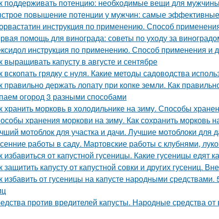
к поддерживать потенцию: необходимые вещи для мужчин
строе повышение потенции у мужчин: самые эффективные
орвастатин инструкция по применению. Способ применения
рвая помощь для винограда: советы по уходу за виноградо
ксидол инструкция по применению. Способ применения и 
к выращивать капусту в августе и сентябре
к вскопать грядку с нуля. Какие методы садоводства исполь
к правильно держать лопату при копке земли. Как правильн
паем огород 3 разными способами
к хранить морковь в холодильнике на зиму. Способы хране
особы хранения моркови на зиму. Как сохранить морковь н
чший мотоблок для участка и дачи. Лучшие мотоблоки для д
сенние работы в саду. Мартовские работы с клубнями, лу
к избавиться от капустной гусеницы. Какие гусеницы едят к
к защитить капусту от капустной совки и других гусениц. В
к избавить от гусеницы на капусте народными средствами. 
иц
едства против вредителей капусты. Народные средства от 