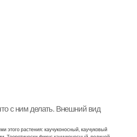
что с ним делать. Внешний вид
ми этого растения: каучуконосный, каучуковый
ми. Теоретически фикус каучуконосный, родиной