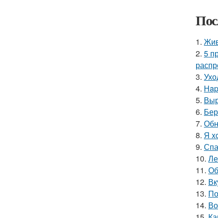
Пос
1.
Жив
2.
5 п
распр
3.
Ухо
4.
Нap
5.
Выр
6.
Бер
7.
Обн
8.
Я x
9.
Спа
10.
Ле
11.
Об
12.
Вк
13.
По
14.
Во
15.
Ка