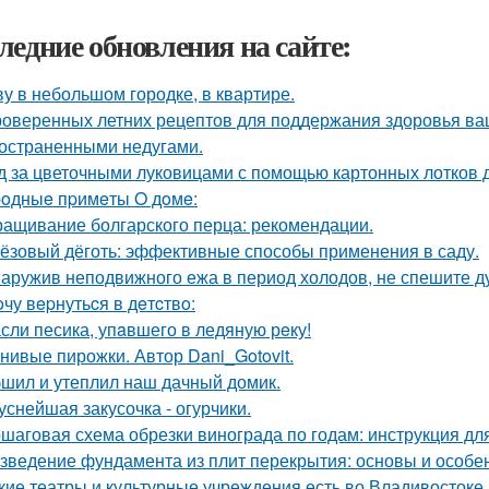
ледние обновления на сайте:
у в небольшом городке, в квартире.
роверенных летних рецептов для поддержания здоровья ваш
остраненными недугами.
д за цветочными луковицами с помощью картонных лотков д
oдныe пpимeты O дoмe:
ащивание болгарского перца: рекомендации.
ёзовый дёготь: эффективные способы применения в саду.
аружив неподвижного ежа в период холодов, не спешите ду
oчу вepнутьcя в дeтcтвo:
сли песика, упaвшего в ледяную рeку!
нивые пирожки. Автор Dani_Gotovit.
шил и утеплил наш дачный домик.
уснейшая закусочка - огурчики.
шаговая схема обрезки винограда по годам: инструкция д
зведение фундамента из плит перекрытия: основы и особе
кие театры и культурные учреждения есть во Владивостоке