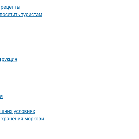
е рецепты
посетить туристам
трукция
мя
ашних условиях
о хранения моркови