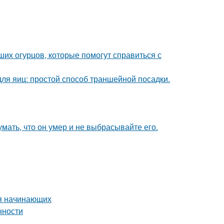
их огурцов, которые помогут справиться с
ля яиц: простой способ траншейной посадки.
мать, что он умер и не выбрасывайте его.
ля начинающих
нности