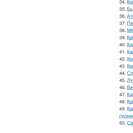
34.
Ка
35.
Бы
36.
Ат
37.
Пе
38.
Ме
39.
Ка
40.
Ка
41.
Ка
42.
Ко
43.
Ка
44.
Сп
45.
Лу
46.
Ве
47.
Ка
48.
Ка
49.
Ка
гусен
50.
Ср