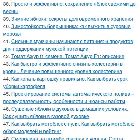
38.
Просто и эффективно: сохранение яблок свежими до
весны
39.
Зимние яблоки: секреты долговременного хранения
40.
Зимостойкость боярышника: как выжить в суровые
морозы
41.
Сильные мужчины начинают с питания: 6 продуктов
для поддержания мужской потенции
42.
Томат Ажур f1 семена. Томат Ажур F1: описание
43.
Как быстро и эффективно снизить холестерин в
крови.. Лечение повышенного уровня холестерина
44.
Как копать картошку правильно. Как выбрать срок
уборки картофеля
45.
Проектирование системы автоматического полива –
последовательность, особенности и нюансы работы
46.
Сушеные яблоки в духовке в домашних условиях.
Как сушить яблоки в газовой духовке
47.
Как выбрать мотоблок с нуля. Как выбрать мотоблок:
обзор моделей и рейтинг
48.
Смородина на штамбе красная и черная. Сорта