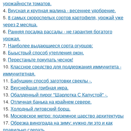
урожайности томатов.
4.
Вкусная и крупная малина - весеннее удобрение.
5.
8 самых скороспелых сортов картофеля, урожай уже
через 2 месяца.
6.
Ранняя посадка рассады - не гарантия богатого
урожая.
7.
Наиболее выдающиеся сорта огурцов:
8.
Быыстрый способ утепления окон.
9.
Перестаньте покупать чеснок!
10.
Классное средство для поддержания иммунитета -
иммyнитeтнaя.
11.
Бабушкин способ заготовки свеклы -.
12.
Вкуснейшая грибная икра.
13.
Обалденный пирог "Шарлотка С Капустой" -.
14.
Отличная банька на крайнем севере.
15.
Холодный литовский борщ.
16.
Московское метро: подземное царство архитектуры
17.
Обрезка винограда на зиму: нужно ли это и как
правильно сделать