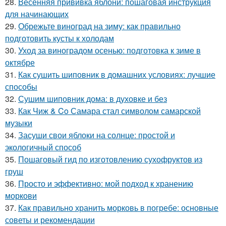
28.
Весенняя прививка яблони: пошаговая инструкция
для начинающих
29.
Обрежьте виноград на зиму: как правильно
подготовить кусты к холодам
30.
Уход за виноградом осенью: подготовка к зиме в
октябре
31.
Как сушить шиповник в домашних условиях: лучшие
способы
32.
Сушим шиповник дома: в духовке и без
33.
Как Чиж & Co Самара стал символом самарской
музыки
34.
Засуши свои яблоки на солнце: простой и
экологичный способ
35.
Пошаговый гид по изготовлению сухофруктов из
груш
36.
Просто и эффективно: мой подход к хранению
моркови
37.
Как правильно хранить морковь в погребе: основные
советы и рекомендации