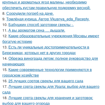
крупных и ароматных ягод малины, необходимо
обеспечить кустам правильную подкормку весной.
8.
Соорудили погреб на даче.
9.
Томлёная курица. Автор Vkusnya_eda_Recepty.
10.
Бабушкин способ заготовки свеклы -.
11.
А вы ароматом сена … дышали.
12.
Какие образовательные учреждения Москвы имеют
богатую историю
13.
Есть ли уникальные достопримечательности в
Березниках, которых нет в других городах
14.
Обрезка винограда летом: полное руководство для
начинающих
15.
Какие современные технологии применяются в
городском хозяйстве
16.
25 лучших сортов свеклы для вашего сада
17.
Лучшие сорта свеклы для Урала: выбор для вашего
сада
18.
Лучшие сорта свеклы для хранения и заготовок:
выбор для вашего огорода