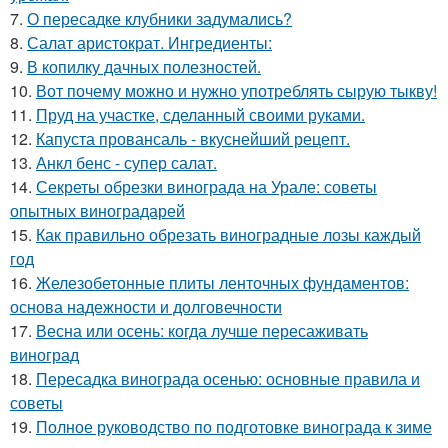
7.
О пересадке клубники задумались?
8.
Салат аристократ. Ингредиенты:
9.
В копилку дачных полезностей.
10.
Вот почему можно и нужно употреблять сырую тыкву!
11.
Пруд на участке, сделанный своими руками.
12.
Капуста провансаль - вкуснейший рецепт.
13.
Анкл бенс - супер салат.
14.
Секреты обрезки винограда на Урале: советы
опытных виноградарей
15.
Как правильно обрезать виноградные лозы каждый
год
16.
Железобетонные плиты ленточных фундаментов:
основа надежности и долговечности
17.
Весна или осень: когда лучше пересаживать
виноград
18.
Пересадка винограда осенью: основные правила и
советы
19.
Полное руководство по подготовке винограда к зиме