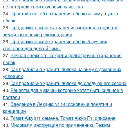
не потеряли свои вкусовые качества
34.
Простой способ сохранения яблок на зиму: сушка
яблок
35.
Продолжительность хранения моркови в подвале
зимой: основные рекомендации
36.
Продолжительное хранение яблок: 5 лучших
способов для долгой зимы
37.
Вечная свежесть: секреты долгосрочного хранения
яблок
38.
Как правильно хранить яблоки на зиму в домашних
условиях
39.
Как правильно хранить яблоки до следующего сезона
40.
Рецепты для мужчин, которые хотят быть сильнее в
постели
41.
Введение в Лекцию № 14: основные понятия и
концепции
42.
Томат Ажур f1 семена. Томат Ажур F1: описание
43.
Мидокалм инструкция по применению. Режим