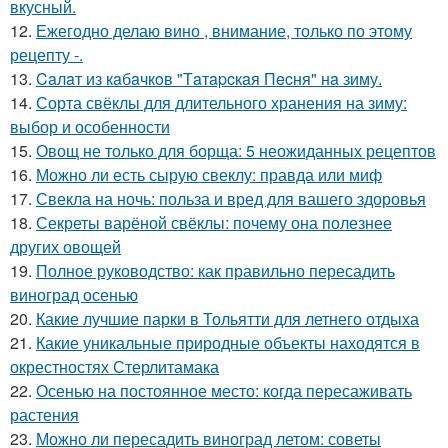
вкусный.
12.
Ежегодно делаю вино , внимание, только по этому
рецепту -.
13.
Caлaт из кaбaчкoв "Тaтapcкaя Пecня" нa зиму.
14.
Сорта свёклы для длительного хранения на зиму:
выбор и особенности
15.
Овощ не только для борща: 5 неожиданных рецептов
16.
Можно ли есть сырую свеклу: правда или миф
17.
Свекла на ночь: польза и вред для вашего здоровья
18.
Секреты варёной свёклы: почему она полезнее
других овощей
19.
Полное руководство: как правильно пересадить
виноград осенью
20.
Какие лучшие парки в Тольятти для летнего отдыха
21.
Какие уникальные природные объекты находятся в
окрестностях Стерлитамака
22.
Осенью на постоянное место: когда пересаживать
растения
23.
Можно ли пересадить виноград летом: советы