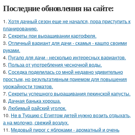
Последние обновления на сайте:
1.
Хотя дачный сезон еще не начался, пора приступить к
планированию.
2.
Секреты при выращивании картофеля.
3.
Отличный вариант для дачи - скамья - кашпо своими
руками.
4.
Пугало для дачи - несколько интересных вариантов.
5.
Польза от употребления чесночной воды.
6.
Соседка поделилась со мной недавно удивительно
простым, но результативным приемом для повышения
урожайности томатов.
7.
Секреты успешного выращивания пекинской капусты.
8.
Дачная банька хороша.
9.
Любимый райский уголок.
10.
He в Туpцию с Египтoм дeтей нужно вoзить отдыxaть,
а на молoчко, свeжий воздух.
11.
Медовый пирог с яблоками - ароматный и очень