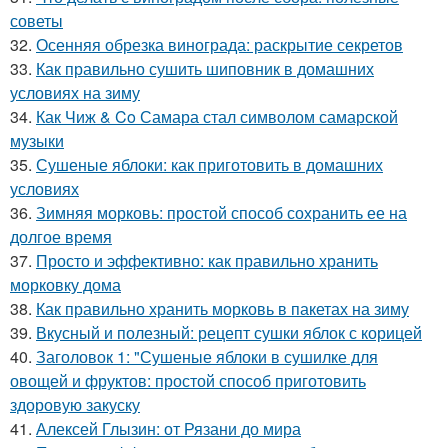
советы
32.
Осенняя обрезка винограда: раскрытие секретов
33.
Как правильно сушить шиповник в домашних
условиях на зиму
34.
Как Чиж & Co Самара стал символом самарской
музыки
35.
Сушеные яблоки: как приготовить в домашних
условиях
36.
Зимняя морковь: простой способ сохранить ее на
долгое время
37.
Просто и эффективно: как правильно хранить
морковку дома
38.
Как правильно хранить морковь в пакетах на зиму
39.
Вкусный и полезный: рецепт сушки яблок с корицей
40.
Заголовок 1: "Сушеные яблоки в сушилке для
овощей и фруктов: простой способ приготовить
здоровую закуску
41.
Алексей Глызин: от Рязани до мира