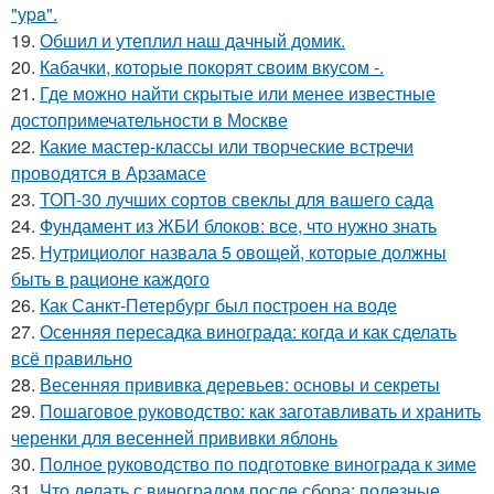
"уpa".
19.
Обшил и утеплил наш дачный домик.
20.
Кабачки, которые покорят своим вкусом -.
21.
Где можно найти скрытые или менее известные
достопримечательности в Москве
22.
Какие мастер-классы или творческие встречи
проводятся в Арзамасе
23.
ТОП-30 лучших сортов свеклы для вашего сада
24.
Фундамент из ЖБИ блоков: все, что нужно знать
25.
Нутрициолог назвала 5 овощей, которые должны
быть в рационе каждого
26.
Как Санкт-Петербург был построен на воде
27.
Осенняя пересадка винограда: когда и как сделать
всё правильно
28.
Весенняя прививка деревьев: основы и секреты
29.
Пошаговое руководство: как заготавливать и хранить
черенки для весенней прививки яблонь
30.
Полное руководство по подготовке винограда к зиме
31.
Что делать с виноградом после сбора: полезные