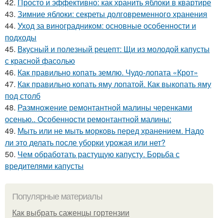
42.
Просто и эффективно: как хранить яблоки в квартире
43.
Зимние яблоки: секреты долговременного хранения
44.
Уход за виноградником: основные особенности и
подходы
45.
Вкусный и полезный рецепт: Щи из молодой капусты
с красной фасолью
46.
Как правильно копать землю. Чудо-лопата «Крот»
47.
Как правильно копать яму лопатой. Как выкопать яму
под столб
48.
Размножение ремонтантной малины черенками
осенью.. Особенности ремонтантной малины:
49.
Мыть или не мыть морковь перед хранением. Надо
ли это делать после уборки урожая или нет?
50.
Чем обработать растущую капусту. Борьба с
вредителями капусты
Популярные материалы
Как выбрать саженцы гортензии