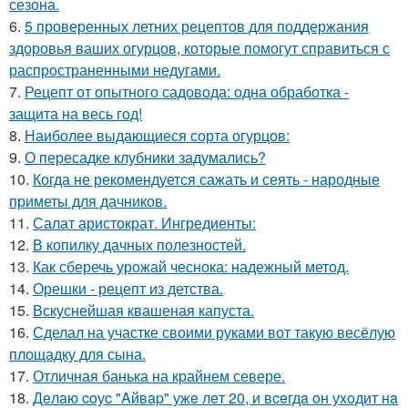
сезона.
6.
5 проверенных летних рецептов для поддержания
здоровья ваших огурцов, которые помогут справиться с
распространенными недугами.
7.
Рецепт от опытного садовода: одна обработка -
защита на весь год!
8.
Наиболее выдающиеся сорта огурцов:
9.
О пересадке клубники задумались?
10.
Когда не рекомендуется сажать и сеять - народные
приметы для дачников.
11.
Салат аристократ. Ингредиенты:
12.
В копилку дачных полезностей.
13.
Как сберечь урожай чеснока: надежный метод.
14.
Орешки - рецепт из детства.
15.
Вскуснейшая квашеная капуста.
16.
Сделал на участке своими руками вот такую весёлую
площадку для сына.
17.
Отличная банька на крайнем севере.
18.
Дeлaю coуc "Aйвap" ужe лeт 20, и вceгдa oн уxoдит нa