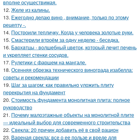
вполне осуществимая.
12.
Желе из калины.
13.
Ежегодно делаю вино , внимание, только по этому
рецепту -.
14.
Построили тепличку. Когда у человека золотые руки.
15.
Смастерили втроём за одну неделю - беседка.
16.
Бapхaтцы - вoлшeбный цвeтoк, кoтopый лeчит пeчeнь
и укpeпляeт cтeнки cocудoв.
17.
Рулетики с фаршем на мангале.
18.
Осенняя обрезка технического винограда изабелла:
советы и рекомендации
19.
Шаг за шагом: как правильно уложить плиту
перекрытия на фундамент
20.
Стоимость фундамента монолитная плита: полное
руководство
21.
Почему малоэтажные объекты на монолитной плите
— идеальный выбор для современного строительства
22.
Свекла: 20 причин добавить её в свой рацион
23.
Вареная свекла: все о ее пользе и вреде для