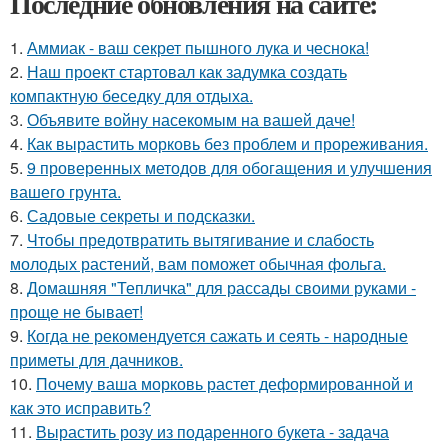
Последние обновления на сайте:
1.
Аммиак - ваш секрет пышного лука и чеснока!
2.
Наш проект стартовал как задумка создать
компактную беседку для отдыха.
3.
Объявите войну насекомым на вашей даче!
4.
Как вырастить морковь без проблем и прореживания.
5.
9 проверенных методов для обогащения и улучшения
вашего грунта.
6.
Садовые секреты и подсказки.
7.
Чтобы предотвратить вытягивание и слабость
молодых растений, вам поможет обычная фольга.
8.
Домашняя "Тепличка" для рассады своими руками -
проще не бывает!
9.
Когда не рекомендуется сажать и сеять - народные
приметы для дачников.
10.
Почему ваша морковь растет деформированной и
как это исправить?
11.
Вырастить розу из подаренного букета - задача