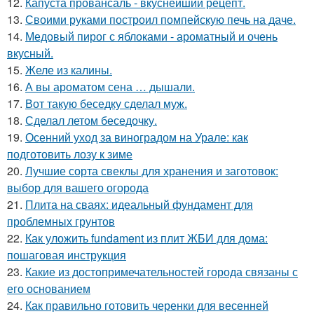
12.
Капуста провансаль - вкуснейший рецепт.
13.
Своими руками построил помпейскую печь на даче.
14.
Медовый пирог с яблоками - ароматный и очень
вкусный.
15.
Желе из калины.
16.
А вы ароматом сена … дышали.
17.
Вот такую беседку сделал муж.
18.
Сделал летом беседочку.
19.
Осенний уход за виноградом на Урале: как
подготовить лозу к зиме
20.
Лучшие сорта свеклы для хранения и заготовок:
выбор для вашего огорода
21.
Плита на сваях: идеальный фундамент для
проблемных грунтов
22.
Как уложить fundament из плит ЖБИ для дома:
пошаговая инструкция
23.
Какие из достопримечательностей города связаны с
его основанием
24.
Как правильно готовить черенки для весенней