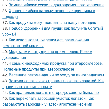
35.
Зимние яблоки: секреты долговременного хранения
36.
Хранение яблок на зиму: основные принципы и
подходы
37.
Как продукты могут повлиять на вашу потенцию
38.
Подбор удобрений для груши: как получить богатый
урожай
39.
Как использовать черенки для размножения
ремонтантной малины
40.
Мидокалм инструкция по применению. Режим
дозирования
41.
4 самых необходимых продукта при атеросклерозе.
Полезные продукты при атеросклерозе
42.
Весенние рекомендации по уходу за виноградником
43.
Заточка лопаты и как правильно копать лопатой. Как
правильно заточить лопату
44.
Как правильно копать в огороде: советы бывалых
45.
Как перекопать заросший участок лопатой. Как
разработать заросший участок агротехническими