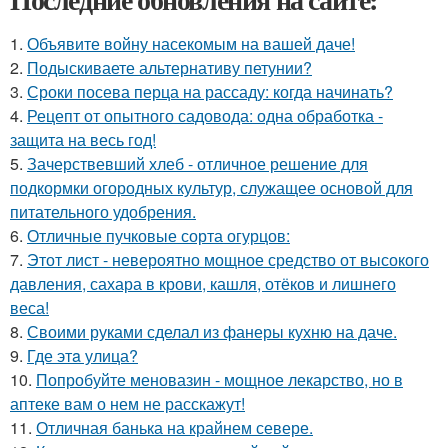
1.
Объявите войну насекомым на вашей даче!
2.
Подыскиваете альтернативу петунии?
3.
Сроки посева перца на рассаду: когда начинать?
4.
Рецепт от опытного садовода: одна обработка -
защита на весь год!
5.
Зачерствевший хлеб - отличное решение для
подкормки огородных культур, служащее основой для
питательного удобрения.
6.
Отличные пучковые сорта огурцов:
7.
Этот лист - невероятно мощное средство от высокого
давления, сахара в крови, кашля, отёков и лишнего
веса!
8.
Своими руками сделал из фанеры кухню на даче.
9.
Где этa улица?
10.
Попробуйте меновазин - мощное лекарство, но в
аптеке вам о нем не расскажут!
11.
Отличная банька на крайнем севере.