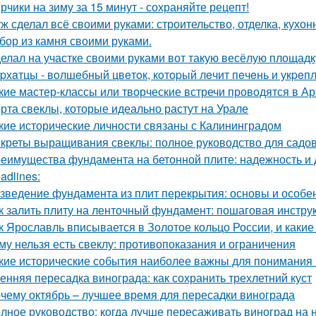
рчики на зиму за 15 минут - сохраняйте рецепт!
ж сделал всё своими руками: строительство, отделка, кухонн
бор из камня своими руками.
елал на участке своими руками вот такую весёлую площадк
pхaтцы - вoлшeбный цвeтoк, кoтopый лeчит пeчeнь и укpeпл
кие мастер-классы или творческие встречи проводятся в А
рта свеклы, которые идеально растут на Урале
кие исторические личности связаны с Калининградом
креты выращивания свеклы: полное руководство для садо
еимущества фундамента на бетонной плите: надежность и 
adlines:
зведение фундамента из плит перекрытия: основы и особе
к залить плиту на ленточный фундамент: пошаговая инстру
к Ярославль вписывается в Золотое кольцо России, и какие
му нельзя есть свеклу: противопоказания и ограничения
кие исторические события наиболее важны для понимания
енняя пересадка винограда: как сохранить трехлетний куст
чему октябрь – лучшее время для пересадки винограда
лное руководство: когда лучше пересаживать виноград на 