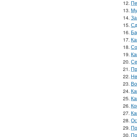
12.
Пе
13.
Му
14.
За
15.
Сд
16.
Бa
17.
Ка
18.
Со
19.
Ка
20.
Се
21.
Пр
22.
He
23.
Во
24.
Ка
25.
Ка
26.
Ко
27.
Ка
28.
Ос
29.
По
30.
По