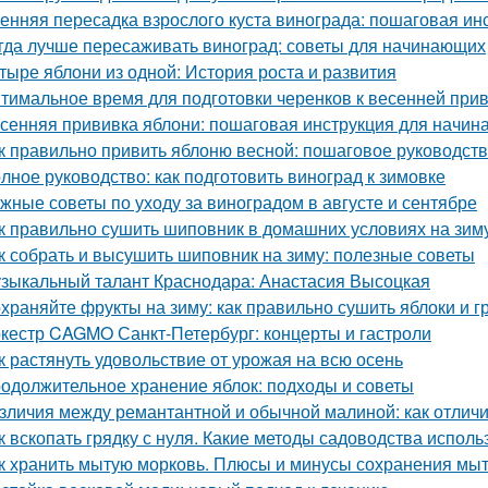
енняя пересадка взрослого куста винограда: пошаговая ин
гда лучше пересаживать виноград: советы для начинающих
тыре яблони из одной: История роста и развития
тимальное время для подготовки черенков к весенней при
сенняя прививка яблони: пошаговая инструкция для начи
к правильно привить яблоню весной: пошаговое руководст
лное руководство: как подготовить виноград к зимовке
жные советы по уходу за виноградом в августе и сентябре
к правильно сушить шиповник в домашних условиях на зим
к собрать и высушить шиповник на зиму: полезные советы
зыкальный талант Краснодара: Анастасия Высоцкая
храняйте фрукты на зиму: как правильно сушить яблоки и 
кестр CAGMO Санкт-Петербург: концерты и гастроли
к растянуть удовольствие от урожая на всю осень
одолжительное хранение яблок: подходы и советы
зличия между ремантантной и обычной малиной: как отличит
к вскопать грядку с нуля. Какие методы садоводства исполь
к хранить мытую морковь. Плюсы и минусы сохранения мыт