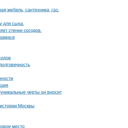
ая мебель, сантехника, газ.
у для сына.
яeт cтeнки cocудoв.
рзамасе
водов
долговечность
нности
кция
 уникальные черты он вносит
 истории Москвы
новое место