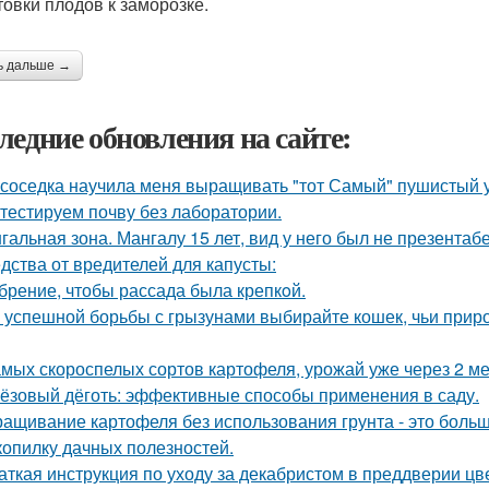
товки плодов к заморозке.
ь дальше →
ледние обновления на сайте:
 соседка научила меня выращивать "тот Самый" пушистый у
тестируем почву без лаборатории.
гальная зона. Мангалу 15 лет, вид у него был не презентаб
дства от вредителей для капусты:
брение, чтобы рассада была крепкoй.
 успешной борьбы с грызунами выбирайте кошек, чьи прир
амых скороспелых сортов картофеля, урожай уже через 2 ме
ёзовый дёготь: эффективные способы применения в саду.
ащивание картофеля без использования грунта - это боль
копилку дачных полезностей.
аткая инструкция по уходу за декабристом в преддверии цв