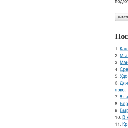
подго
читат
Пос
1.
Как
2.
Мы 
3.
Ман
4.
Сре
5.
Удо
6.
Для
ярко.
7.
8 с
8.
Бер
9.
Выр
10.
В 
11.
Кр