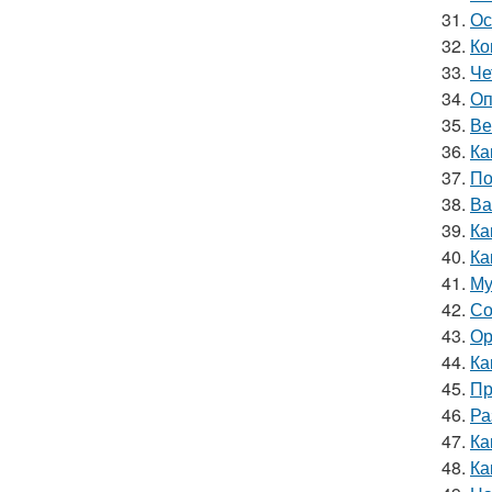
31.
Ос
32.
Ко
33.
Че
34.
Оп
35.
Ве
36.
Ка
37.
По
38.
Ва
39.
Ка
40.
Ка
41.
Му
42.
Со
43.
Ор
44.
Ка
45.
Пр
46.
Ра
47.
Ка
48.
Ка