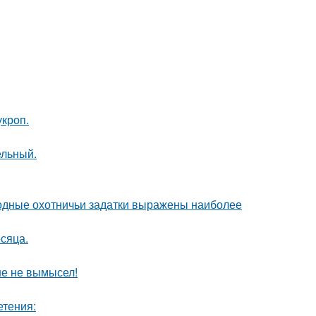
кроп.
ельный.
одные охотничьи задатки выражены наиболее
сяца.
ше не вымысел!
етения: