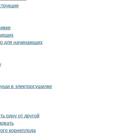
струкция
вивке
нающих
во для начинающих
у
груши в электросушилке
ь одну от другой
зовать
ого корнеплода