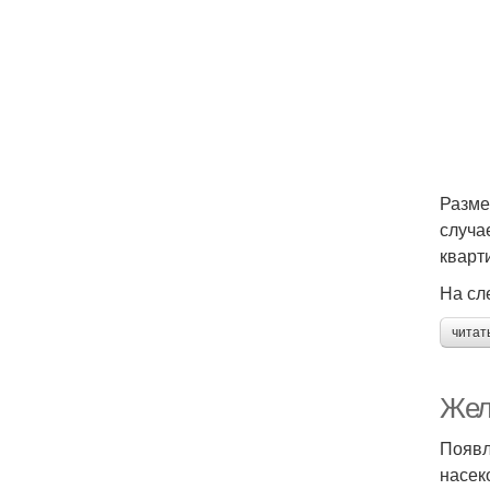
Разме
случа
кварт
На сл
читат
Жел
Появл
насек