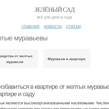
ЗЕЛЁНЫЙ САД
всё для дачи и сада
главная
новости
статьи
тые муравьевы
редства от желтых
Муравьев в квартире
муравьев
 избавиться в квартире от желтых муравь
артире и саду
ьи являются высокоорганизованными насекомыми. Численн
обладают некоторыми сходными признаками, но также имею