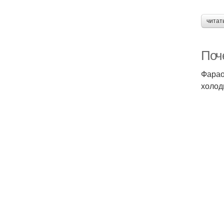
читат
Поч
Фарао
холод