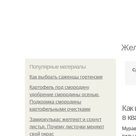
Жел
Популярные материалы
С
Как выбрать саженцы гортензии
Картофель под смородину
удобрение смородины осенью.
Подкормка смородины
Как
картофельными очистками
в кв
Замиокулькас желтеют и сохнут
листья. Почему листочки меняют
Мурав
свой окрас
виды 