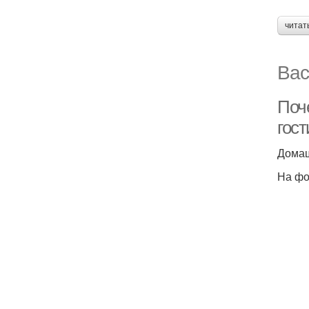
читат
Вас
Поч
гост
Домаш
На фо