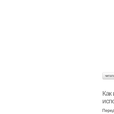
читат
Как
исп
Перед