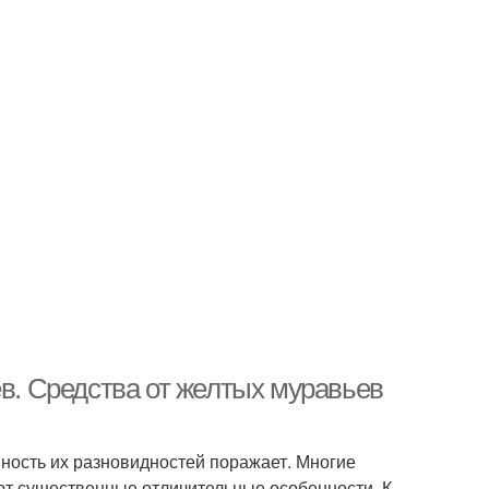
ев. Средства от желтых муравьев
ость их разновидностей поражает. Многие
т существенные отличительные особенности. К