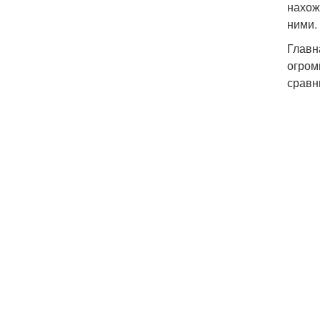
нахож
ними.
Главн
огром
сравн