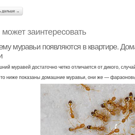
ь дальше →
 может заинтересовать
ему муравьи появляются в квартире. До
и
ний муравей достаточно четко отличается от дикого, случ
то ниже показаны домашние муравьи, они же — фараонов