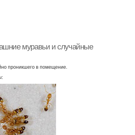
машние муравьи и случайные
айно проникшего в помещение.
ы: