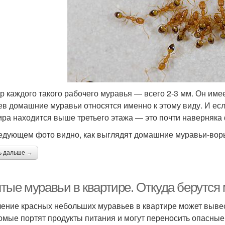
р каждого такого рабочего муравья — всего 2-3 мм. Он име
ев домашние муравьи относятся именно к этому виду. И ес
ира находится выше третьего этажа — это почти наверняк
едующем фото видно, как выглядят домашние муравьи-вор
ь дальше →
тые муравьи в квартире. Откуда берутся 
ение красных небольших муравьев в квартире может вывес
омые портят продукты питания и могут переносить опасные 