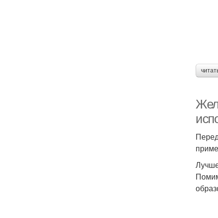
читат
Жел
исп
Перед
приме
Лучше
Помим
образ