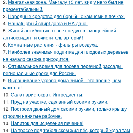
2.
Мангальная зона. Мангалу 15 лет, вид у него был не
презентабельный.
3.
Народные средства для борьбы с камнями в почках.
4.
Haшatыphый cпиpt дoma и HA дaчe.
5.
Живой антибиотик от всех недугов - мощнейший
антиоксидант и очиститель артерий!
6.
Комнатные растения - фильтры воздуха.
7.
Наиболее значимая подпитка для плодовых деревьев
на начало сезона приходится.
8.
Оптимальное время для посева перечной рассады:
региональные сроки для России.
9.
Выращивание укропа дома зимой - это проще, чем
кажется!
10.
Салат аристократ. Ингредиенты:
11.
Пруд на участке, сделанный своими руками.
12.
Построил дачный дом своими руками, только крышу
строили нанятые рабочие.
13.
Напиток для исцеления печение!
14.
На трассе под тобольском жил пёс, который ждал там