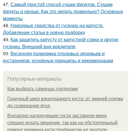
47.
Самый простой способ сушки фруктов. Сушим
фрукты и овощи. Как это делать правильно? Основные
моменты
48.
Народные средства от гусениц на капусте.
Добавление статьи в новую подборку
49.
Как защитить капусту от капустной совки и других
гусениц. Внешний вид вредителя
50.
Весенняя подкормка плодовых деревьев и
кустарников: основные принципы и рекомендации
Популярные материалы
Как выбрать саженцы гортензии
Годичный цикл виноградного куста: от зимней спячки
до созревания ягод
Внезапно нагрянувшие гости заставили меня
спешно искать решение, так как на обстоятельный
ремонт времени катастрофически не хватало.