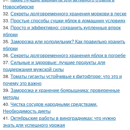
Новосибирске
32.
Секреты долговременного хранения моркови в песке
33.
Простые способы сушки яблок в домашних условиях
34.
Просто и эффективно: сохранить купленные впрок
яблоки
35.
Заморозка или холодильник? Как правильно хранить
яблоки
36.
Секреты долговременного хранения яблок в погребе
37.
Сильные и здоровые: лучшие продукты для
поддержания мужской силы
38.
Томаты гиганты устойчивые к фитофторе: что это и
почему это важно
39.
Заморозка и хранение боярышника: проверенные
методы
40.
Чистка сосудов народными средствами.
Необходимость диеты
41.
Октябрьские работы в виноградниках: что нужно
знать для успешного урожая