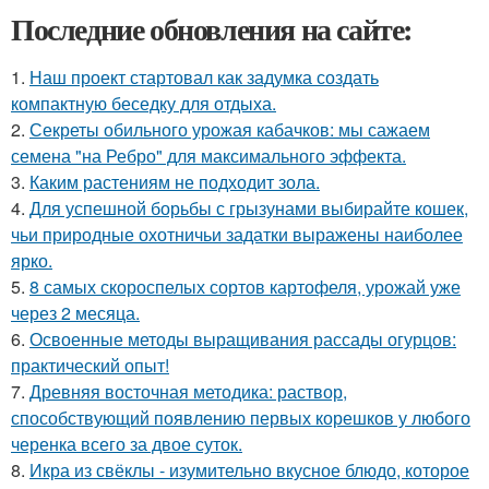
Последние обновления на сайте:
1.
Наш проект стартовал как задумка создать
компактную беседку для отдыха.
2.
Секреты обильного урожая кабачков: мы сажаем
семена "на Ребро" для максимального эффекта.
3.
Каким растениям не подходит зола.
4.
Для успешной борьбы с грызунами выбирайте кошек,
чьи природные охотничьи задатки выражены наиболее
ярко.
5.
8 самых скороспелых сортов картофеля, урожай уже
через 2 месяца.
6.
Освоенные методы выращивания рассады огурцов:
практический опыт!
7.
Древняя восточная методика: раствор,
способствующий появлению первых корешков у любого
черенка всего за двое суток.
8.
Икра из свёклы - изумительно вкусное блюдо, которое