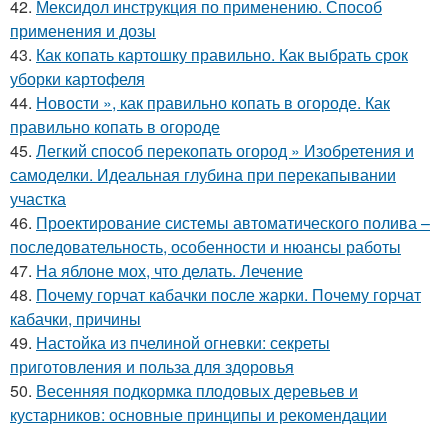
42.
Мексидол инструкция по применению. Способ
применения и дозы
43.
Как копать картошку правильно. Как выбрать срок
уборки картофеля
44.
Новости », как правильно копать в огороде. Как
правильно копать в огороде
45.
Легкий способ перекопать огород » Изобретения и
самоделки. Идеальная глубина при перекапывании
участка
46.
Проектирование системы автоматического полива –
последовательность, особенности и нюансы работы
47.
На яблоне мох, что делать. Лечение
48.
Почему горчат кабачки после жарки. Почему горчат
кабачки, причины
49.
Настойка из пчелиной огневки: секреты
приготовления и польза для здоровья
50.
Весенняя подкормка плодовых деревьев и
кустарников: основные принципы и рекомендации