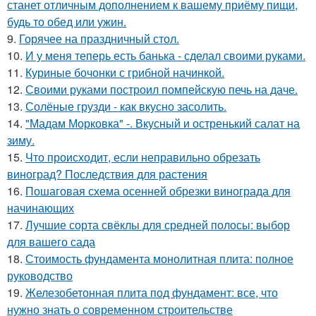
станет отличным дополнением к вашему приёму пищи,
будь то обед или ужин.
9.
Горячее на праздничный стол.
10.
И у меня теперь есть банька - сделал своими руками.
11.
Куриные бочонки с грибной начинкой.
12.
Своими руками построил помпейскую печь на даче.
13.
Солёные грузди - как вкусно засолить.
14.
"Мадам Морковка" -. Вкусный и остренький салат на
зиму.
15.
Что происходит, если неправильно обрезать
виноград? Последствия для растения
16.
Пошаговая схема осенней обрезки винограда для
начинающих
17.
Лучшие сорта свёклы для средней полосы: выбор
для вашего сада
18.
Стоимость фундамента монолитная плита: полное
руководство
19.
Железобетонная плита под фундамент: все, что
нужно знать о современном строительстве