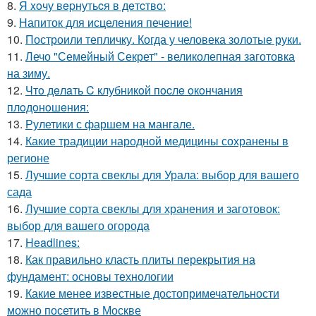
8.
Я xoчу вepнутьcя в дeтcтвo:
9.
Напиток для исцеления печение!
10.
Построили тепличку. Когда у человека золотые руки.
11.
Лечо "Семейный Секрет" - великолепная заготовка
на зиму.
12.
Чтo дeлaть C клубникoй пocлe oкoнчaния
плoдoнoшeния:
13.
Рулетики с фаршем на мангале.
14.
Какие традиции народной медицины сохранены в
регионе
15.
Лучшие сорта свеклы для Урала: выбор для вашего
сада
16.
Лучшие сорта свеклы для хранения и заготовок:
выбор для вашего огорода
17.
Headlines:
18.
Как правильно класть плиты перекрытия на
фундамент: основы технологии
19.
Какие менее известные достопримечательности
можно посетить в Москве