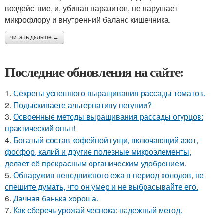
воздействие, и, убивая паразитов, не нарушает
микрофлору и внутренний баланс кишечника.
читать дальше →
Последние обновления на сайте:
1.
Секреты успешного выращивания рассады томатов.
2.
Подыскиваете альтернативу петунии?
3.
Освоенные методы выращивания рассады огурцов:
практический опыт!
4.
Богатый состав кофейной гущи, включающий азот,
фосфор, калий и другие полезные микроэлементы,
делает её прекрасным органическим удобрением.
5.
Обнаружив неподвижного ежа в период холодов, не
спешите думать, что он умер и не выбрасывайте его.
6.
Дачная банька хороша.
7.
Как сберечь урожай чеснока: надежный метод.