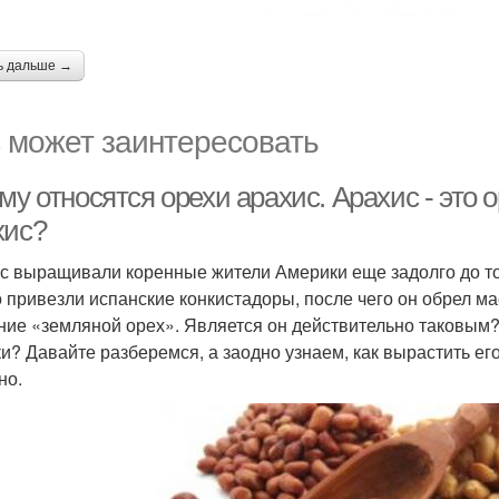
ь дальше →
 может заинтересовать
му относятся орехи арахис. Арахис - это
хис?
с выращивали коренные жители Америки еще задолго до тог
о привезли испанские конкистадоры, после чего он обрел м
ние «земляной орех». Является он действительно таковым? 
ки? Давайте разберемся, а заодно узнаем, как вырастить ег
но.