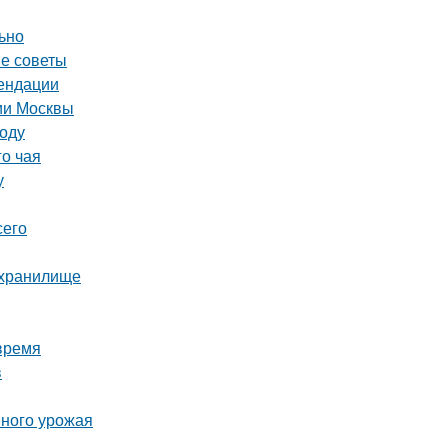
льно
ые советы
мендации
рии Москвы
году
го чая
у
сего
ехранилище
время
в
шного урожая