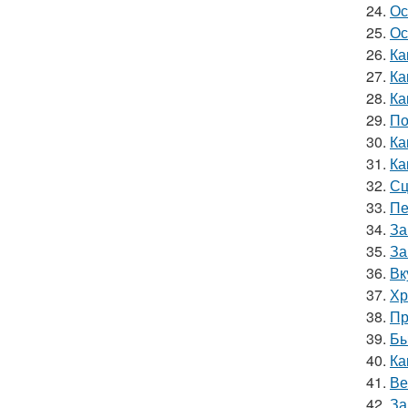
24.
Ос
25.
Ос
26.
Ка
27.
Ка
28.
Ка
29.
По
30.
Ка
31.
Ка
32.
Сц
33.
Пе
34.
За
35.
За
36.
Вк
37.
Хр
38.
Пр
39.
Бы
40.
Ка
41.
Ве
42.
За