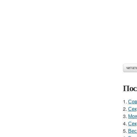
читат
Пос
1.
Сов
2.
Сек
3.
Моя
4.
Сек
5.
Вес