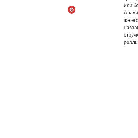
или б
Арахи
же ег
назва
струч
реаль