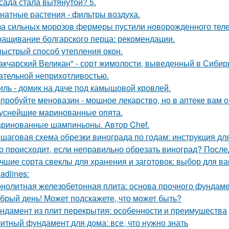
сада стала вытянутой? 5.
натные растения - фильтры воздуха.
за сильных морозов фермеры пустили новорожденного телен
ащивание болгарского перца: рекомендации.
ыстрый способ утепления окон.
акчарский Великан" - сорт жимолости, выведенный в Сибир
ательной неприхотливостью.
иль - домик на даче под камышовой кровлей.
пробуйте меновазин - мощное лекарство, но в аптеке вам о
уснейшие маринованные опята.
ринованные шампиньоны. Автор Chef.
шаговая схема обрезки винограда по годам: инструкция д
о происходит, если неправильно обрезать виноград? После
чшие сорта свеклы для хранения и заготовок: выбор для в
adlines:
нолитная железобетонная плита: основа прочного фундам
брый день! Может подскажете, что может быть?
ндамент из плит перекрытия: особенности и преимущества
итный фундамент для дома: все, что нужно знать