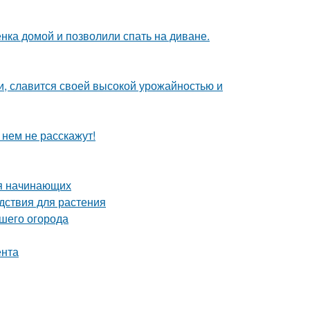
ка домой и позволили спать на диване.
и, славится своей высокой урожайностью и
 нем не расскажут!
ля начинающих
дствия для растения
ашего огорода
ента