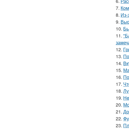
6.
Рас
7.
Ком
8.
Из-
9.
Выр
10.
Бы
11.
"Б
замеч
12.
Гр
13.
По
14.
Вк
15.
Ма
16.
По
17.
Чт
18.
Лу
19.
He
20.
Мо
21.
До
22.
Фу
23.
Пл