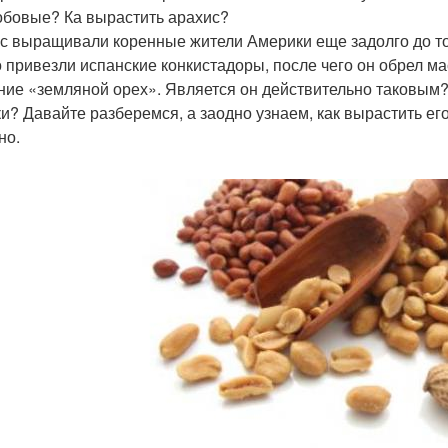
обовые? Ка вырастить арахис?
с выращивали коренные жители Америки еще задолго до тог
о привезли испанские конкистадоры, после чего он обрел м
ние «земляной орех». Является он действительно таковым? 
ки? Давайте разберемся, а заодно узнаем, как вырастить ег
но.