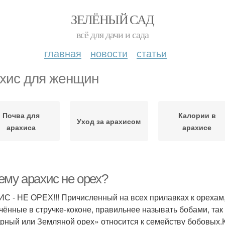
ЗЕЛЁНЫЙ САД
всё для дачи и сада
главная
новости
статьи
хис для женщин
Почва для
Калории в
Уход за арахисом
арахиса
арахисе
ему арахис не орех?
С - НЕ ОРЕХ!!! Причисленный на всех прилавках к орехам, 
чённые в стручке-коконе, правильнее называть бобами, так
урный или Земляной орех» относится к семейству бобовых.К 