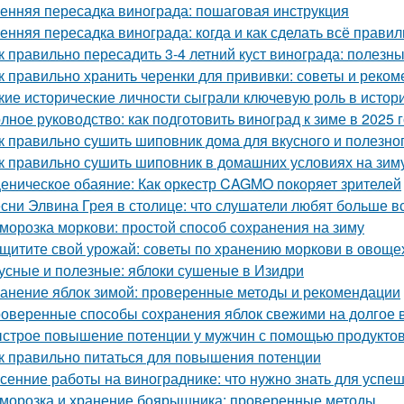
енняя пересадка винограда: пошаговая инструкция
енняя пересадка винограда: когда и как сделать всё прави
к правильно пересадить 3-4 летний куст винограда: полезн
к правильно хранить черенки для прививки: советы и реко
кие исторические личности сыграли ключевую роль в исто
лное руководство: как подготовить виноград к зиме в 2025 
к правильно сушить шиповник дома для вкусного и полезно
к правильно сушить шиповник в домашних условиях на зим
еническое обаяние: Как оркестр CAGMO покоряет зрителей
сни Элвина Грея в столице: что слушатели любят больше в
морозка моркови: простой способ сохранения на зиму
щитите свой урожай: советы по хранению моркови в овощ
усные и полезные: яблоки сушеные в Изидри
анение яблок зимой: проверенные методы и рекомендации
оверенные способы сохранения яблок свежими на долгое 
строе повышение потенции у мужчин с помощью продукто
к правильно питаться для повышения потенции
сенние работы на винограднике: что нужно знать для успе
морозка и хранение боярышника: проверенные методы