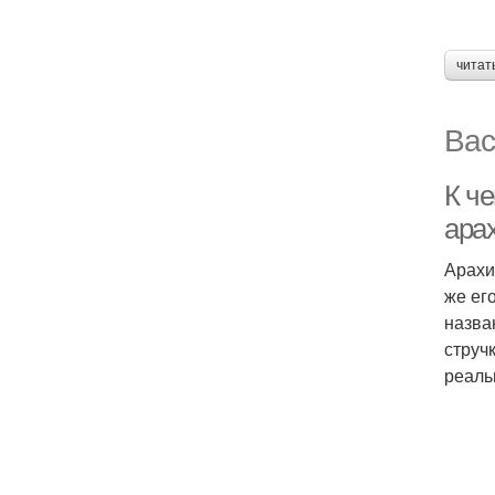
читат
Вас
К че
ара
Арахи
же ег
назва
струч
реаль