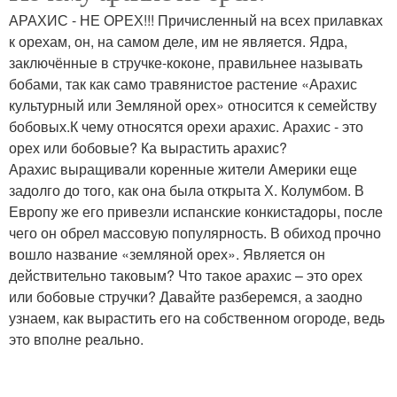
АРАХИС - НЕ ОРЕХ!!! Причисленный на всех прилавках
к орехам, он, на самом деле, им не является. Ядра,
заключённые в стручке-коконе, правильнее называть
бобами, так как само травянистое растение «Арахис
культурный или Земляной орех» относится к семейству
бобовых.К чему относятся орехи арахис. Арахис - это
орех или бобовые? Ка вырастить арахис?
Арахис выращивали коренные жители Америки еще
задолго до того, как она была открыта Х. Колумбом. В
Европу же его привезли испанские конкистадоры, после
чего он обрел массовую популярность. В обиход прочно
вошло название «земляной орех». Является он
действительно таковым? Что такое арахис – это орех
или бобовые стручки? Давайте разберемся, а заодно
узнаем, как вырастить его на собственном огороде, ведь
это вполне реально.