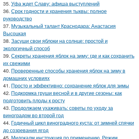
35.
Уфа ждет Славу: афиша выступлений
36.
Срок годности и хранения тыквы: полное
руководство
37.
Музыкальный талант Краснодара: Анастасия
Высоцкая
38.
Засуши свои яблоки на солнце: простой и
экологичный способ
39.
Секреты хранения яблок на зиму: где и как сохранить
их свежими
40.
Проверенные способы хранения яблок на зиму в
домашних условиях
41.
Просто и эффективно: сохранение яблок для зимы
42.
Подкормка груши весной и в другие сезоны: как
подготовить плоды к росту
43.
Продолжаем ухаживать: советы по уходу за
виноградом во второй год
44.
Годичный цикл виноградного куста: от зимней спячки
до созревания ягод
45.
Мидокалм инструкция по применению. Режим