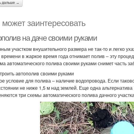
ь дальше →
 может заинтересовать
ополив на даче своими руками
чным участком внушительного размера не так-то и легко уха
 времени в жаркое время года отнимает полив – эту проце
ма автоматического полива своими руками снимет часть заб
строить автополив своими руками
ое условие для полива – наличие водопровода. Если таков
сстоянии не ниже 1,5 м над землей. Еще одна альтернатив
няются три схемы автоматического полива дачного участка