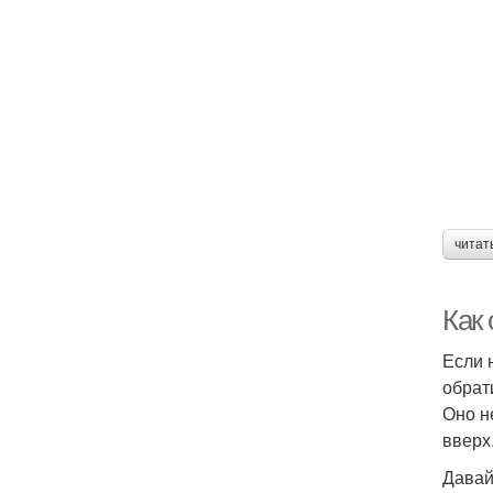
читат
Как
Если 
обрат
Оно н
вверх
Давай