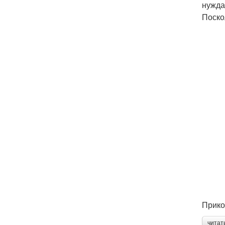
нужда
Поско
Прико
читат