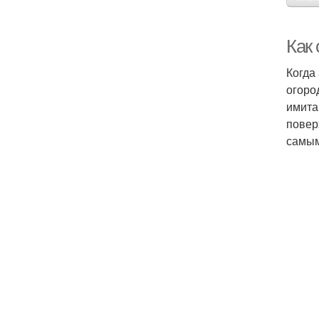
Как
Когда
огоро
имита
повер
самым