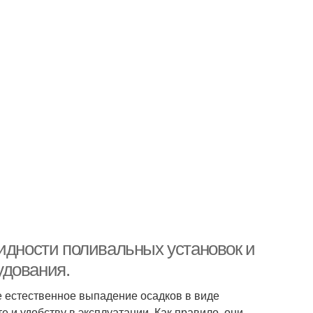
видности поливальных установок и
удования.
 естественное выпадение осадков в виде
 и удобству в эксплуатации. Как правило, они