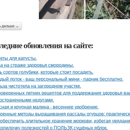
ь дальше →
ледние обновления на сайте:
еты для капусты.
а на страже здоровья смородины.
ь сортов голубики, которые стоит посадить.
дый лоток - ваш персональный мини - парник бесплатно.
ьза чистотела на загородном участке.
роверенных летних рецептов для поддержания здоровья ваш
остраненными недугами.
сная и крупная малина - весеннее удобрение.
оенные методы выращивания рассады огурцов: практическ
 обеспечить длительное хранение моркови, избегая увядани
копилочку полезностей о ПОЛЬЗК сушёных яблок.