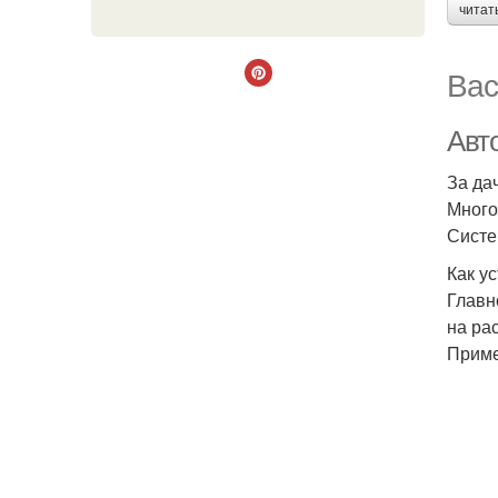
читат
Вас
Авт
За да
Много
Систе
Как у
Главн
на ра
Приме