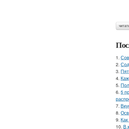
читат
Пос
1.
Сов
2.
Сод
3.
Пят
4.
Каж
5.
Пол
6.
5 п
распр
7.
Вку
8.
Осв
9.
Как
10.
В 