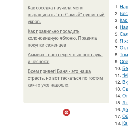
1.
Нар
Как соседка научила меня
2.
Вес
выращивать "тот Самый" пушистый
3.
Как
укроп.
4.
Наи
Как правильно посадить
5.
Сал
колоновидную яблоню. Правила
6.
Я x
покупки саженцев
7.
Отл
8.
Том
Аммиак - ваш секрет пышного лука
9.
Оре
и чеснока!
10.
Бе
Всем привет! Баня - это наша
11.
"М
страсть, но вот таскаться по гостям
12.
Вк
как-то уже надоело.
13.
Сд
14.
От
15.
Лю
16.
Дe
17.
Об
18.
Ка