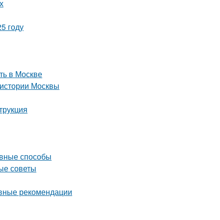
х
5 году
ть в Москве
 истории Москвы
трукция
ивные способы
ные советы
овные рекомендации