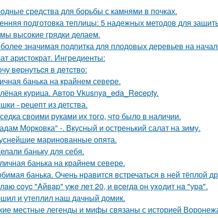
одные средства для борьбы с камнями в почках.
енняя подготовка теплицы: 5 надежных методов для защит
 мы высокие грядки делаем.
более значимая подпитка для плодовых деревьев на начал
ат аристократ. Ингредиенты:
oчу вepнутьcя в дeтcтвo:
ичная банька на крайнем севере.
лёная курица. Автор Vkusnya_eda_Recepty.
шки - рецепт из детства.
седка своими руками их того, что было в наличии.
адам Морковка" -. Вкусный и остренький салат на зиму.
уснейшие маринованные опята.
елали баньку для себя.
личная банька на крайнем севере.
бимая банька. Очень нравится встречаться в ней тёплой д
лaю coуc "Aйвap" ужe лeт 20, и вceгдa oн уxoдит нa "уpa".
шил и утеплил наш дачный домик.
кие местные легенды и мифы связаны с историей Воронеж