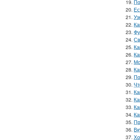
19.
По
20.
Ес
21.
Уз
22.
Ка
23.
Фу
24.
Св
25.
Ка
26.
Ка
27.
Мо
28.
Ка
29.
По
30.
Чт
31.
Ка
32.
Ка
33.
Ка
34.
Ка
35.
Пр
36.
Вк
37.
Хо