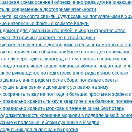
шаговая схема осенней обрезки винограда для начинающи
ть ли современные достопримечательности
найте, какие сорта свеклы будут самыми популярными в 202
кие интересные факты о климате Калуги
ндамент для дома из жб панелей: выбор и строительство
екла: 20 причин добавить её в свой рацион
кие менее известные достопримечательности можно посети
кие исторические события наиболее важны для понимания
жно ли пересадить виноград летом: советы специалистов
к подготовить черенки для прививки яблони: пошаговая инс
лное руководство по подготовке винограда к зиме осенью
о делать с виноградом после сбора: полезные советы
к сушить шиповник в домашних условиях на зиму
к сохранить тыкву на полгода и больше: простые и эффект
к правильно хранить тыкву в квартире и на балконе: полез
к правильно хранить морковь в течение зимы без потерь
одолжительность хранения моркови в подвале зимой: осн
усные и полезные: яблоки сушеные в Изидри
лодильник для яблок: за или против