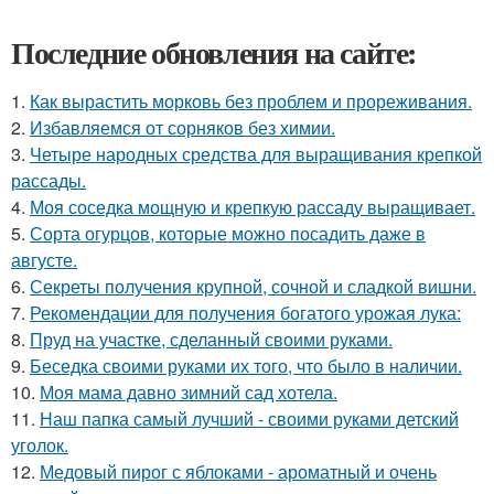
Последние обновления на сайте:
1.
Как вырастить морковь без проблем и прореживания.
2.
Избавляемся от сорняков без химии.
3.
Четыре народных средства для выращивания крепкой
рассады.
4.
Моя соседка мощную и крепкую рассаду выращивает.
5.
Сорта огурцов, которые можно посадить даже в
августе.
6.
Секреты получения крупной, сочной и сладкой вишни.
7.
Рекомендации для получения богатого урожая лука:
8.
Пруд на участке, сделанный своими руками.
9.
Беседка своими руками их того, что было в наличии.
10.
Моя мама давно зимний сад хотела.
11.
Наш папка самый лучший - своими руками детский
уголок.
12.
Медовый пирог с яблоками - ароматный и очень