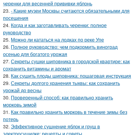
черенки для весенней прививки яблонь
23.
- Какие музеи Москвы считаются обязательными для
посещения
24.
Когда и как заготавливать черенки: полное
руководство
25.
Можно ли кататься на лодках по реке Упе
26.
Полное руководство: чем подкормить виноград
осенью для богатого урожая
27.
Секреты сушки шиповника в городской квартире: как
сохранить витамины и аромат
28.
Как сушить плоды шиповника: пошаговая инструкция
29.
Секреты долгого хранения тыквы: как сохранить
урожай до весны
30.
Проверенный способ: как правильно хранить
морковь зимой
31.
Как правильно хранить морковь в течение зимы без
потерь
32.
Эффективное сушнение яблок и груш в
электросушилке: рецепты и советы