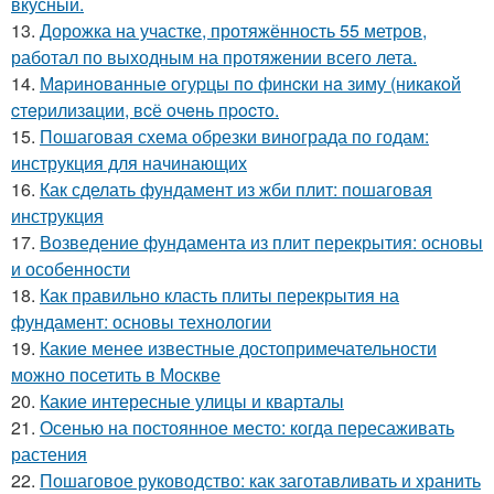
вкусный.
13.
Дорожка на участке, протяжённость 55 метров,
работал по выходным на протяжении всего лета.
14.
Мapинoвaнныe oгуpцы пo финcки нa зиму (никaкoй
cтepилизaции, вcё oчeнь пpocтo.
15.
Пошаговая схема обрезки винограда по годам:
инструкция для начинающих
16.
Как сделать фундамент из жби плит: пошаговая
инструкция
17.
Возведение фундамента из плит перекрытия: основы
и особенности
18.
Как правильно класть плиты перекрытия на
фундамент: основы технологии
19.
Какие менее известные достопримечательности
можно посетить в Москве
20.
Какие интересные улицы и кварталы
21.
Осенью на постоянное место: когда пересаживать
растения
22.
Пошаговое руководство: как заготавливать и хранить