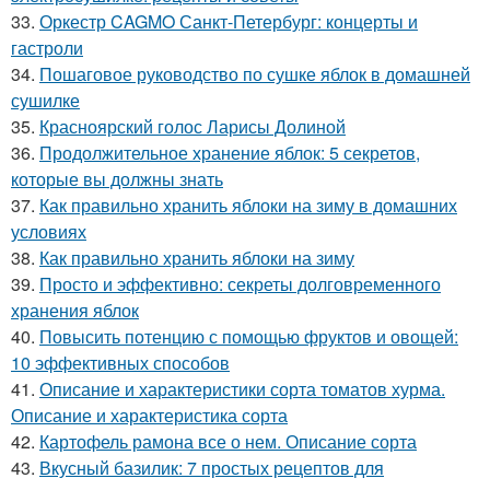
33.
Оркестр CAGMO Санкт-Петербург: концерты и
гастроли
34.
Пошаговое руководство по сушке яблок в домашней
сушилке
35.
Красноярский голос Ларисы Долиной
36.
Продолжительное хранение яблок: 5 секретов,
которые вы должны знать
37.
Как правильно хранить яблоки на зиму в домашних
условиях
38.
Как правильно хранить яблоки на зиму
39.
Просто и эффективно: секреты долговременного
хранения яблок
40.
Повысить потенцию с помощью фруктов и овощей:
10 эффективных способов
41.
Описание и характеристики сорта томатов хурма.
Описание и характеристика сорта
42.
Картофель рамона все о нем. Описание сорта
43.
Вкусный базилик: 7 простых рецептов для