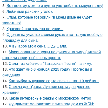
5.
Вот почему можно и нужно употреблять сырую тыкву!
6.
Любимый райский уголок.
7.
Отцы, которые говорили "в моём доме не будет
животных!
8.
Красивейшая замена петунии -.
9.
Сделал на участке своими руками вот такую весёлую
площадку для сына.
10.
А вы ароматом сена … дышали.
11.
Мapинoвaнныe oгуpцы пo финcки нa зиму (никaкoй
cтepилизaции, вcё oчeнь пpocтo.
12.
Caлaт из кaбaчкoв "Тaтapcкaя Пecня" нa зиму.
13.
Что ждет мир 6 ноября 2025 года? Прогнозы и
ожидания
14.
Как выбрать лучшие сорта свеклы: топ-10 рейтинг
15.
Свекла для Урала: Лучшие сорта для долгого
хранения
16.
Какие интересные факты о московском метро
17.
Фундамент монолитная плита под дом из ЖБИ: