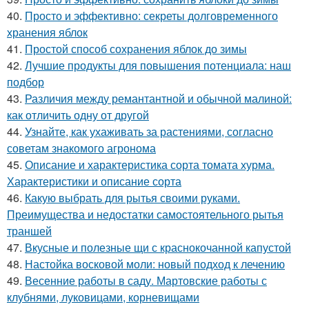
40.
Просто и эффективно: секреты долговременного
хранения яблок
41.
Простой способ сохранения яблок до зимы
42.
Лучшие продукты для повышения потенциала: наш
подбор
43.
Различия между ремантантной и обычной малиной:
как отличить одну от другой
44.
Узнайте, как ухаживать за растениями, согласно
советам знакомого агронома
45.
Описание и характеристика сорта томата хурма.
Характеристики и описание сорта
46.
Какую выбрать для рытья своими руками.
Преимущества и недостатки самостоятельного рытья
траншей
47.
Вкусные и полезные щи с краснокочанной капустой
48.
Настойка восковой моли: новый подход к лечению
49.
Весенние работы в саду. Мартовские работы с
клубнями, луковицами, корневищами