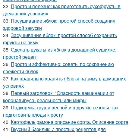
32.
Просто и полезно: как приготовить сухофрукты в
домашних условиях
33.
Посушивание яблок: простой способ создания
здоровой закуски
34.
Засушивание яблок: простой способ сохранить
фрукты на зиму
35.
Сделать цукаты из яблок в домашней сушилке:
простой рецепт
36.
Просто и эффективно: советы по сохранению
свежести яблок
37.
Как правильно хранить яблоки на зиму в домашних
условиях
38.
Первый заголовок: "Опасность вакцинации от
коронавируса: реальность или мифы
39.
Подкормка груши весной и в другие сезоны: как
подготовить плоды к росту
40.
Картофель рамона описание сорта. Описание сорта
41.
Вкусный базилик: 7 простых рецептов для