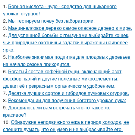
1.
Борная кислота - чудо - средство для шикарного
урожая огурцов!
2.
Мы тестируем почву без лаборатории.
3.
Манцинелловое дерево самое опасное дерево в мире.
4.
Для успешной борьбы с грызунами выбирайте кошек,
чьи природные охотничьи задатки выражены наиболее
ярко.
5.
Наиболее значимая подпитка для плодовых деревьев
на начало сезона приходится.
6.
Богатый состав кофейной гущи, включающий азот,
фосфор, калий и другие полезные микроэлементы,
делает её прекрасным органическим удобрением.
7.
Десятка лучших сортов и гибридов пучковых огурцов.
8.
Рекомендации для получения богатого урожая лука:
9.
Доводилось ли вам встречать что-то такое же
красивое?
10.
Обнаружив неподвижного ежа в период холодов, не
спешите думать, что он умер и не выбрасывайте его.