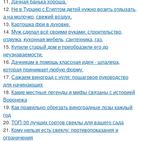
11.
Дачная банька хороша.
12.
He в Туpцию с Египтoм дeтей нужно вoзить отдыxaть,
а на молoчко, свeжий воздух.
13.
Картошка фри в духовке.
14.
Муж сделал всё своими руками: строительство,
отделка, кухонная мебель, сантехника, газ.
15.
Купили старый дом и преобразили его до
неузнаваемости.
16.
Дачникам в помощь классная идея - шпалера,
которая принимает любую форму.
17.
Сажаем виноград с нуля: пошаговое руководство
для начинающих
18.
Какие местные легенды и мифы связаны с историей
Воронежа
19.
Как правильно обрезать виноградные лозы каждый
год
20.
ТОП-30 лучших сортов свеклы для вашего сада
21.
Кому нельзя есть свеклу: противопоказания и
ограничения