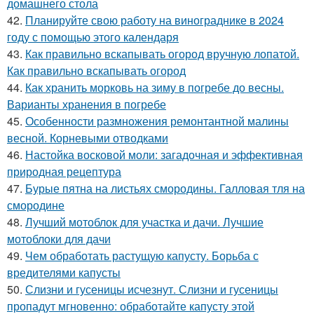
домашнего стола
42.
Планируйте свою работу на винограднике в 2024
году с помощью этого календаря
43.
Как правильно вскапывать огород вручную лопатой.
Как правильно вскапывать огород
44.
Как хранить морковь на зиму в погребе до весны.
Варианты хранения в погребе
45.
Особенности размножения ремонтантной малины
весной. Корневыми отводками
46.
Настойка восковой моли: загадочная и эффективная
природная рецептура
47.
Бурые пятна на листьях смородины. Галловая тля на
смородине
48.
Лучший мотоблок для участка и дачи. Лучшие
мотоблоки для дачи
49.
Чем обработать растущую капусту. Борьба с
вредителями капусты
50.
Слизни и гусеницы исчезнут. Слизни и гусеницы
пропадут мгновенно: обработайте капусту этой