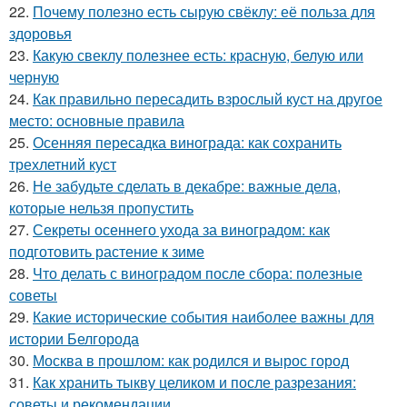
22.
Почему полезно есть сырую свёклу: её польза для
здоровья
23.
Какую свеклу полезнее есть: красную, белую или
черную
24.
Как правильно пересадить взрослый куст на другое
место: основные правила
25.
Осенняя пересадка винограда: как сохранить
трехлетний куст
26.
Не забудьте сделать в декабре: важные дела,
которые нельзя пропустить
27.
Секреты осеннего ухода за виноградом: как
подготовить растение к зиме
28.
Что делать с виноградом после сбора: полезные
советы
29.
Какие исторические события наиболее важны для
истории Белгорода
30.
Москва в прошлом: как родился и вырос город
31.
Как хранить тыкву целиком и после разрезания:
советы и рекомендации