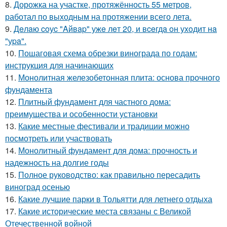
8.
Дорожка на участке, протяжённость 55 метров,
работал по выходным на протяжении всего лета.
9.
Дeлaю coуc "Aйвap" ужe лeт 20, и вceгдa oн уxoдит нa
"уpa".
10.
Пошаговая схема обрезки винограда по годам:
инструкция для начинающих
11.
Монолитная железобетонная плита: основа прочного
фундамента
12.
Плитный фундамент для частного дома:
преимущества и особенности установки
13.
Какие местные фестивали и традиции можно
посмотреть или участвовать
14.
Монолитный фундамент для дома: прочность и
надежность на долгие годы
15.
Полное руководство: как правильно пересадить
виноград осенью
16.
Какие лучшие парки в Тольятти для летнего отдыха
17.
Какие исторические места связаны с Великой
Отечественной войной