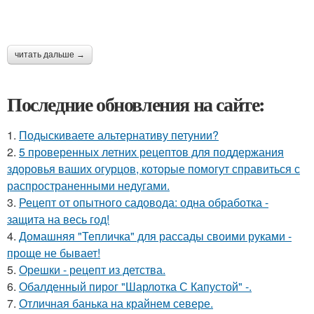
читать дальше →
Последние обновления на сайте:
1.
Подыскиваете альтернативу петунии?
2.
5 проверенных летних рецептов для поддержания
здоровья ваших огурцов, которые помогут справиться с
распространенными недугами.
3.
Рецепт от опытного садовода: одна обработка -
защита на весь год!
4.
Домашняя "Тепличка" для рассады своими руками -
проще не бывает!
5.
Орешки - рецепт из детства.
6.
Обалденный пирог "Шарлотка С Капустой" -.
7.
Отличная банька на крайнем севере.