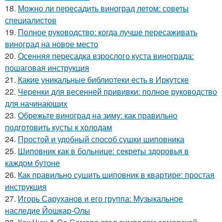
18.
Можно ли пересадить виноград летом: советы
специалистов
19.
Полное руководство: когда лучше пересаживать
виноград на новое место
20.
Осенняя пересадка взрослого куста винограда:
пошаговая инструкция
21.
Какие уникальные библиотеки есть в Иркутске
22.
Черенки для весенней прививки: полное руководство
для начинающих
23.
Обрежьте виноград на зиму: как правильно
подготовить кусты к холодам
24.
Простой и удобный способ сушки шиповника
25.
Шиповник как в больнице: секреты здоровья в
каждом бутоне
26.
Как правильно сушить шиповник в квартире: простая
инструкция
27.
Игорь Саруханов и его группа: Музыкальное
наследие Йошкар-Олы