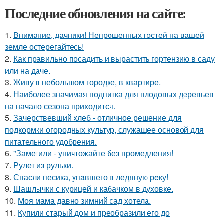
Последние обновления на сайте:
1.
Внимание, дачники! Непрошенных гостей на вашей
земле остерегайтесь!
2.
Как правильно посадить и вырастить гортензию в саду
или на даче.
3.
Живу в небольшом городке, в квартире.
4.
Наиболее значимая подпитка для плодовых деревьев
на начало сезона приходится.
5.
Зачерствевший хлеб - отличное решение для
подкормки огородных культур, служащее основой для
питательного удобрения.
6.
"Заметили - уничтожайте без промедления!
7.
Рулет из рульки.
8.
Спасли песика, упaвшего в ледяную рeку!
9.
Шашлычки с курицей и кабачком в духовке.
10.
Моя мама давно зимний сад хотела.
11.
Купили старый дом и преобразили его до