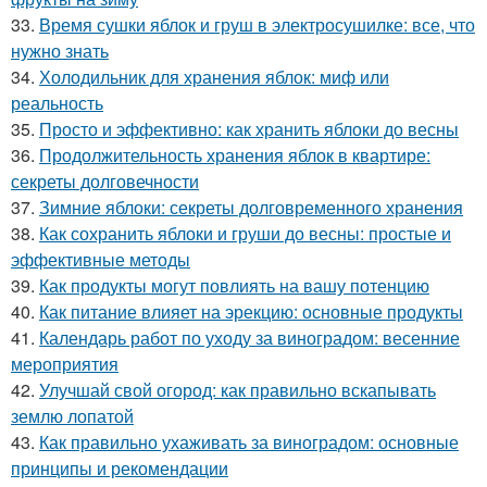
33.
Время сушки яблок и груш в электросушилке: все, что
нужно знать
34.
Холодильник для хранения яблок: миф или
реальность
35.
Просто и эффективно: как хранить яблоки до весны
36.
Продолжительность хранения яблок в квартире:
секреты долговечности
37.
Зимние яблоки: секреты долговременного хранения
38.
Как сохранить яблоки и груши до весны: простые и
эффективные методы
39.
Как продукты могут повлиять на вашу потенцию
40.
Как питание влияет на эрекцию: основные продукты
41.
Календарь работ по уходу за виноградом: весенние
мероприятия
42.
Улучшай свой огород: как правильно вскапывать
землю лопатой
43.
Как правильно ухаживать за виноградом: основные
принципы и рекомендации