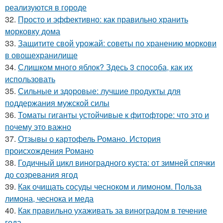
реализуются в городе
32.
Просто и эффективно: как правильно хранить
морковку дома
33.
Защитите свой урожай: советы по хранению моркови
в овощехранилище
34.
Слишком много яблок? Здесь 3 способа, как их
использовать
35.
Сильные и здоровые: лучшие продукты для
поддержания мужской силы
36.
Томаты гиганты устойчивые к фитофторе: что это и
почему это важно
37.
Отзывы о картофель Романо. История
происхождения Романо
38.
Годичный цикл виноградного куста: от зимней спячки
до созревания ягод
39.
Как очищать сосуды чесноком и лимоном. Польза
лимона, чеснока и меда
40.
Как правильно ухаживать за виноградом в течение
года