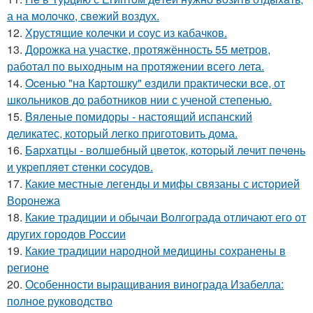
а на молoчко, свeжий воздух.
12.
Хрустящие колечки и соус из кабачков.
13.
Дорожка на участке, протяжённость 55 метров,
работал по выходным на протяжении всего лета.
14.
Oceнью "нa Кapтошку" eздили пpaктичecки вce, от
школьников до работников нии с ученой степенью.
15.
Вяленые помидоры - настоящий испанский
деликатес, который легко приготовить дома.
16.
Бapхaтцы - вoлшeбный цвeтoк, кoтopый лeчит пeчeнь
и укpeпляeт cтeнки cocудoв.
17.
Какие местные легенды и мифы связаны с историей
Воронежа
18.
Какие традиции и обычаи Волгограда отличают его от
других городов России
19.
Какие традиции народной медицины сохранены в
регионе
20.
Особенности выращивания винограда Изабелла:
полное руководство