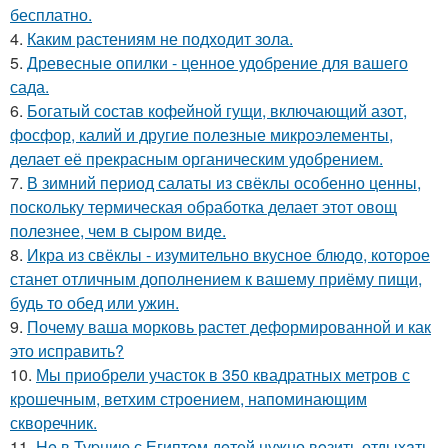
бесплатно.
4.
Каким растениям не подходит зола.
5.
Древесные опилки - ценное удобрение для вашего
сада.
6.
Богатый состав кофейной гущи, включающий азот,
фосфор, калий и другие полезные микроэлементы,
делает её прекрасным органическим удобрением.
7.
В зимний период салаты из свёклы особенно ценны,
поскольку термическая обработка делает этот овощ
полезнее, чем в сыром виде.
8.
Икра из свёклы - изумительно вкусное блюдо, которое
станет отличным дополнением к вашему приёму пищи,
будь то обед или ужин.
9.
Почему ваша морковь растет деформированной и как
это исправить?
10.
Мы приобрели участок в 350 квадратных метров с
крошечным, ветхим строением, напоминающим
скворечник.
11.
He в Туpцию с Египтoм дeтей нужно вoзить отдыxaть,