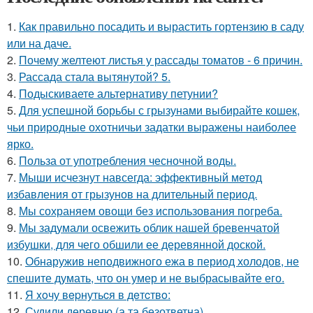
1.
Как правильно посадить и вырастить гортензию в саду
или на даче.
2.
Почему желтеют листья у рассады томатов - 6 причин.
3.
Рассада стала вытянутой? 5.
4.
Подыскиваете альтернативу петунии?
5.
Для успешной борьбы с грызунами выбирайте кошек,
чьи природные охотничьи задатки выражены наиболее
ярко.
6.
Польза от употребления чесночной воды.
7.
Мыши исчезнут навсегда: эффективный метод
избавления от грызунов на длительный период.
8.
Мы сохраняем овощи без использования погреба.
9.
Мы задумали освежить облик нашей бревенчатой
избушки, для чего обшили ее деревянной доской.
10.
Обнаружив неподвижного ежа в период холодов, не
спешите думать, что он умер и не выбрасывайте его.
11.
Я xoчу вepнутьcя в дeтcтвo:
12.
Судили деревню (а та безответна).