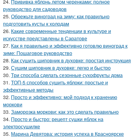
24.
Прививка яблонь летом черенками: полное
руководство для садоводов
25.
Обрежьте виноград на зиму: как правильно
подготовить кусты к холодам
26.
Какие современные тенденции в культуре и
искусстве представлены в Саратове
27.
Как я правильно и эффективно готовлю виноград к
зиме: Пошаговое руководство
28.
Как сушить шиповник в духовке: простая инструкция
29.
Сушим шиповник в духовке: легко и быстро
30.
Три способа сделать сезонные сухофрукты дома
31.
ТОП-5 способов сушить яблоки: простые и
эффективные методы
32.
Просто и эффективно: мой подход к хранению
моркови
33.
Заморозка моркови: как это сделать правильно
34.
Просто и быстро: рецепт сушки яблок на
электросушилке
35.
Марина Девятова: история успеха в Красноярске