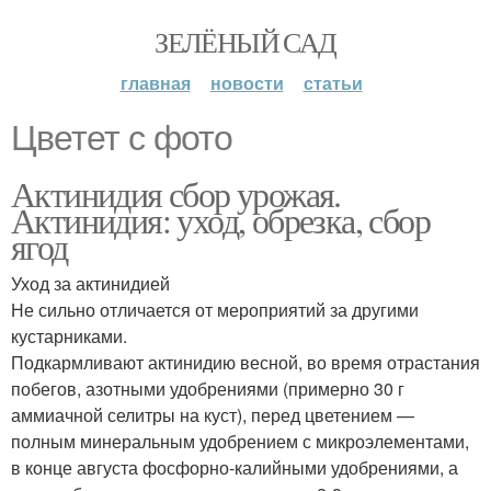
ЗЕЛЁНЫЙ САД
главная
новости
статьи
Цветет с фото
Актинидия сбор урожая.
Актинидия: уход, обрезка, сбор
ягод
Уход за актинидией
Не сильно отличается от мероприятий за другими
кустарниками.
Подкармливают актинидию весной, во время отрастания
побегов, азотными удобрениями (примерно 30 г
аммиачной селитры на куст), перед цветением —
полным минеральным удобрением с микроэлементами,
в конце августа фосфорно-калийными удобрениями, а